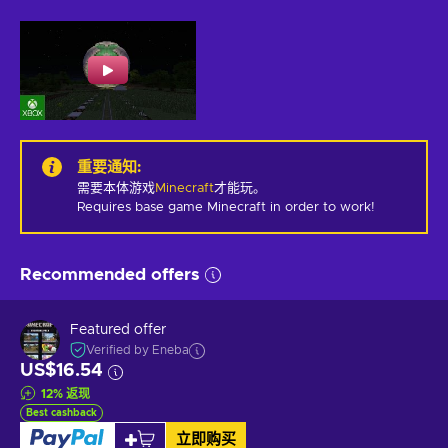
重要通知
:
需要本体游戏
Minecraft
才能玩。
Requires base game Minecraft in order to work!
Recommended offers
Featured offer
Verified by Eneba
US$16.54
12
%
返现
Best cashback
立即购买