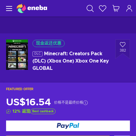
现金返还优惠
382
Minecraft: Creators Pack
DLC
(DLC) (Xbox One) Xbox One Key
GLOBAL
FEATURED OFFER
US$16.54
价格不是最终价格
12
%
返现
Best cashback