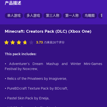
产品描述
单人游戏
多人游戏
第三人称
第一人称
鸟瞰图
冒
Minecraft: Creators Pack (DLC) (Xbox One)
3.73
/5来自26个评分
This pack includes:
• Adventurer’s Dream Mashup and Winter Mini-Games
Festival by Noxcrew,
• Relics of the Privateers by Imagiverse,
• PureBDcraft Texture Pack by BDcraft,
• Pastel Skin Pack by Eneija,