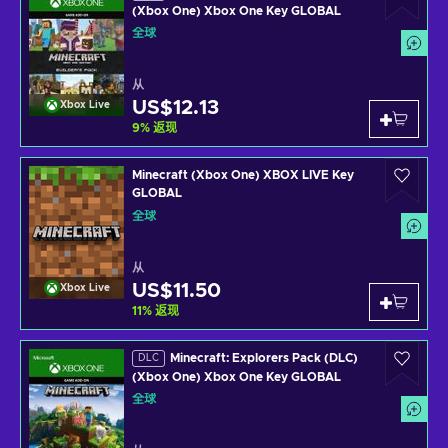
(Xbox One) Xbox One Key GLOBAL
全球
从
US$12.13
Xbox Live
9
%
返现
Minecraft (Xbox One) XBOX LIVE Key
GLOBAL
全球
从
US$11.50
Xbox Live
11
%
返现
Minecraft: Explorers Pack (DLC)
DLC
(Xbox One) Xbox One Key GLOBAL
全球