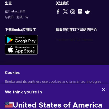
生意
关注我们
在Eneba上销售
与我们一起做广告
下载Eneba应用程序
请看我们在以下网站的评论
Cookies
获得个性化的游戏优惠
Eneba and its partners use cookies and similar technologies
订阅
to collect and analyze information about users of this
您可以随时取消订阅。访问
隐私声明
了解更多信息
website. We use this information to enhance content,
We think you're in
advertising, and other services on the site. Your personal data
may also be used for ads personalization.
United States of America
语言
USD
By clicking 'Accept all', you consent to the use of these