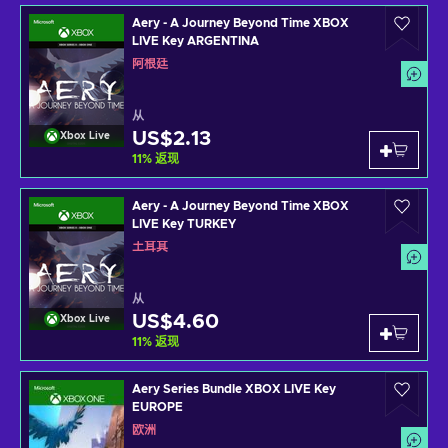
Aery - A Journey Beyond Time XBOX
LIVE Key ARGENTINA
阿根廷
从
US$2.13
Xbox Live
11
%
返现
Aery - A Journey Beyond Time XBOX
LIVE Key TURKEY
土耳其
从
US$4.60
Xbox Live
11
%
返现
Aery Series Bundle XBOX LIVE Key
EUROPE
欧洲