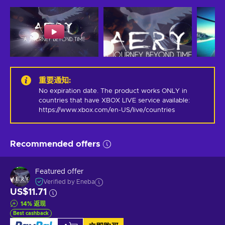
重要通知
:
No expiration date. The product works ONLY in 
countries that have XBOX LIVE service available: 
https://www.xbox.com/en-US/live/countries
Recommended offers
Featured offer
Verified by Eneba
US$11.71
14
%
返现
Best cashback