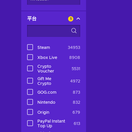
平台
1
Steam
34953
Xbox Live
8908
Crypto
5531
Voucher
Gift Me
4972
Crypto
GOG.com
873
Nintendo
832
Origin
679
PayPal Instant
613
Top Up