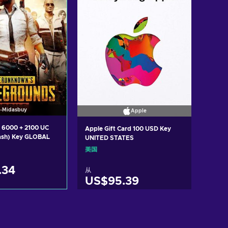
Midasbuy
Apple
 6000 + 2100 UC
Apple Gift Card 100 USD Key
ash) Key GLOBAL
UNITED STATES
美国
.34
从
US$95.39
入购物车
加入购物车
ew offers
View offers