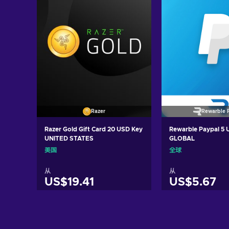
Razer
Rewarble 
Razer Gold Gift Card 20 USD Key
Rewarble Paypal 5
UNITED STATES
GLOBAL
美国
全球
从
从
US$19.41
US$5.67
加入购物车
加入购
View offers
View off