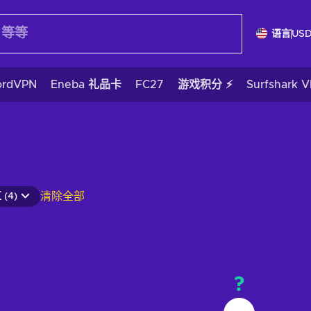
语言
US
ordVPN
Eneba 礼品卡
FC27
游戏积分 ⚡
Surfshark 
清除全部
(4)
?