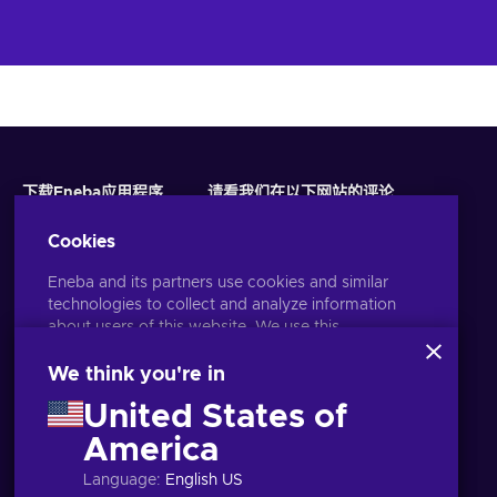
下载Eneba应用程序
请看我们在以下网站的评论
Cookies
Eneba and its partners use cookies and similar
technologies to collect and analyze information
about users of this website. We use this
information to enhance content, advertising, and
other services on the site. Your personal data may
We think you're in
also be used for ads personalization.
United States of
By clicking 'Accept all', you consent to the use of
these technologies by Eneba and its partners. You
America
语言
USD
can adjust your consent by clicking 'Customize'.
Language
:
English US
For more information on how Google uses your