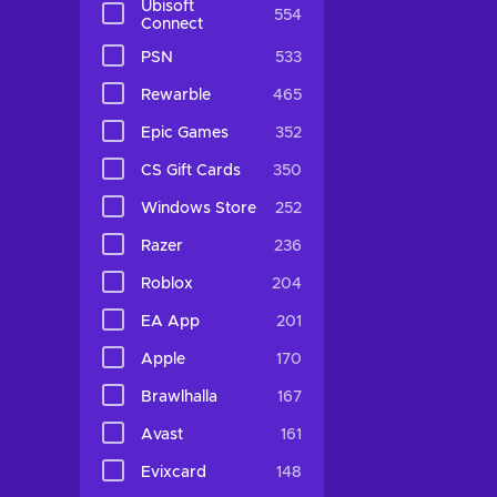
Ubisoft
554
Connect
PSN
533
Rewarble
465
Epic Games
352
CS Gift Cards
350
Windows Store
252
Razer
236
Roblox
204
EA App
201
Apple
170
Brawlhalla
167
Avast
161
Evixcard
148