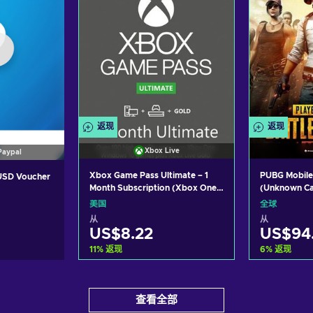
返现
返现
Xbox Live
Paypal
Xbox Game Pass Ultimate – 1
PUBG Mobile
 USD Voucher
Month Subscription (Xbox One/
(Unknown C
Windows 10) non-stackable
美国
全球
Xbox Live Key UNITED STATES
从
从
US$8.22
US$94
11
%
返现
6
%
返现
加入购物车
加
物车
查看全部
View offers
Vi
ers