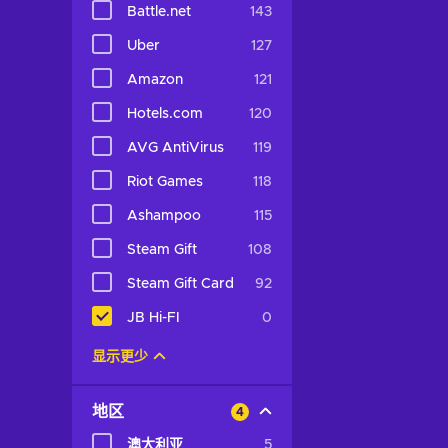
Battle.net
143
Uber
127
Amazon
121
Hotels.com
120
AVG AntiVirus
119
Riot Games
118
Ashampoo
115
Steam Gift
108
Steam Gift Card
92
JB Hi-FI
0
显示更少
地区
4
澳大利亚
5