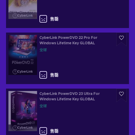
CyberLink
售罄
CyberLink PowerDVD 22 Pro For
Windows Lifetime Key GLOBAL
全球
CyberLink
售罄
CyberLink PowerDVD 23 Ultra For
Windows Lifetime Key GLOBAL
全球
CyberLink
售罄