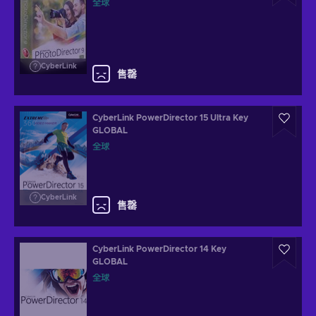
全球
CyberLink
售罄
CyberLink PowerDirector 15 Ultra Key
GLOBAL
全球
CyberLink
售罄
CyberLink PowerDirector 14 Key
GLOBAL
全球