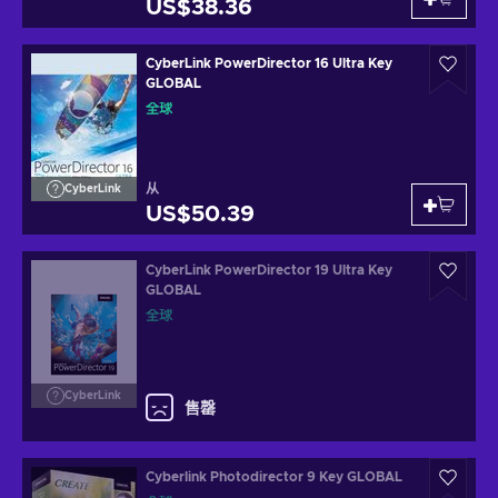
US$38.36
CyberLink PowerDirector 16 Ultra Key
GLOBAL
全球
从
CyberLink
US$50.39
CyberLink PowerDirector 19 Ultra Key
GLOBAL
全球
CyberLink
售罄
Cyberlink Photodirector 9 Key GLOBAL