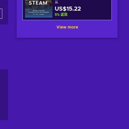
从
US$15.22
5
%
返现
View more