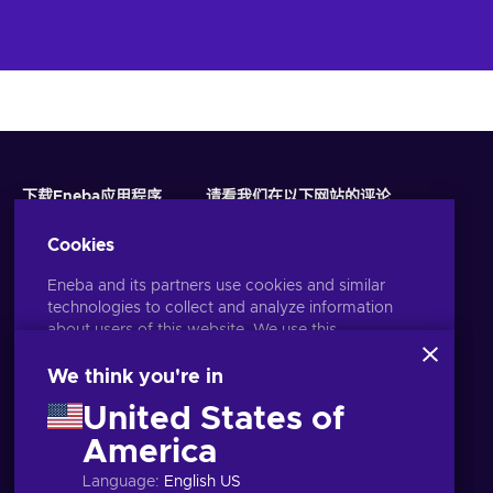
下载Eneba应用程序
请看我们在以下网站的评论
Cookies
Eneba and its partners use cookies and similar
technologies to collect and analyze information
about users of this website. We use this
information to enhance content, advertising, and
other services on the site. Your personal data may
We think you're in
also be used for ads personalization.
United States of
By clicking 'Accept all', you consent to the use of
these technologies by Eneba and its partners. You
America
语言
USD
can adjust your consent by clicking 'Customize'.
Language
:
English US
For more information on how Google uses your