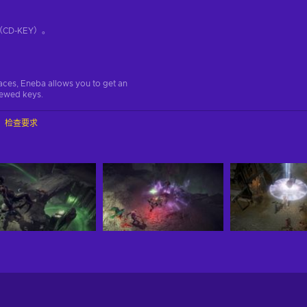
D-KEY）。
aces, Eneba allows you to get an
iewed keys.
检查要求