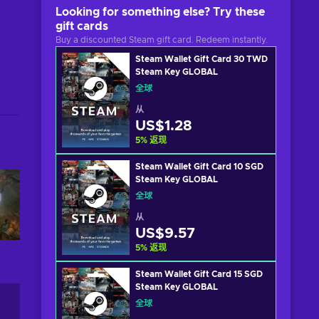
Looking for something else? Try these
gift cards
Buy a discounted Steam gift card. Redeem instantly.
Steam Wallet Gift Card 30 TWD
Steam Key GLOBAL
全球
从
US$1.28
5
%
返现
Steam Wallet Gift Card 10 SGD
Steam Key GLOBAL
全球
从
US$9.57
5
%
返现
Steam Wallet Gift Card 15 SGD
Steam Key GLOBAL
全球