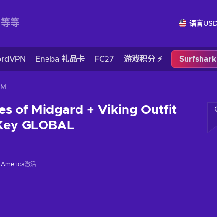
语言
US
ordVPN
Eneba 礼品卡
FC27
游戏积分 ⚡
Surfshar
Vikings: Wolves of Midgard + Viking Outfit (DLC) Steam Key GLOBAL
es of Midgard + Viking Outfit
 Key GLOBAL
f America
激活