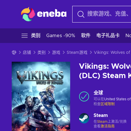
类别
Games -90%
软件
电子礼品卡
N
店铺
类别
游戏
Steam游戏
Vikings: Wolv
(DLC) Steam
全球
可以在
United States o
检查
区域限制
Steam
在
Steam
上激活/兑换
查看
激活指南