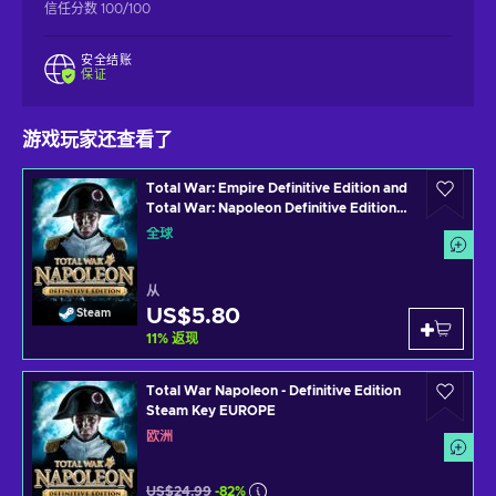
信任分数 100/100
安全结账
保证
游戏玩家还查看了
Total War: Empire Definitive Edition and
Total War: Napoleon Definitive Edition
(PC) Steam Key GLOBAL
全球
从
US$5.80
Steam
11
%
返现
Total War Napoleon - Definitive Edition
Steam Key EUROPE
欧洲
US$24.99
-82%