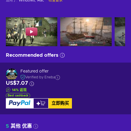
适用于
:
Windows
Mac
检查要求
Recommended offers
Featured offer
Verified by Eneba
US$7.07
14
%
返现
Best cashback
立即购买
5
其他 优惠