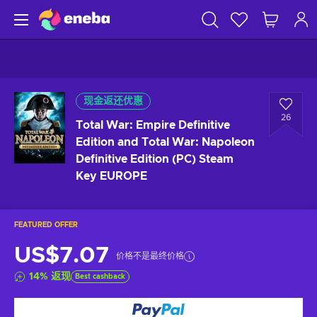
现金返还优惠
26
Total War: Empire Definitive
Edition and Total War: Napoleon
Definitive Edition (PC) Steam
Key EUROPE
FEATURED OFFER
US$7.07
价格不是最终价格
14
%
返现
Best cashback