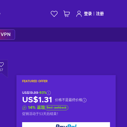
|
D
登录
注册
k VPN
57
FEATURED OFFER
US$19.99
-93%
US$1.31
价格不是最终价格
14
%
返现
Best cashback
促销活动于
53天后
结束！