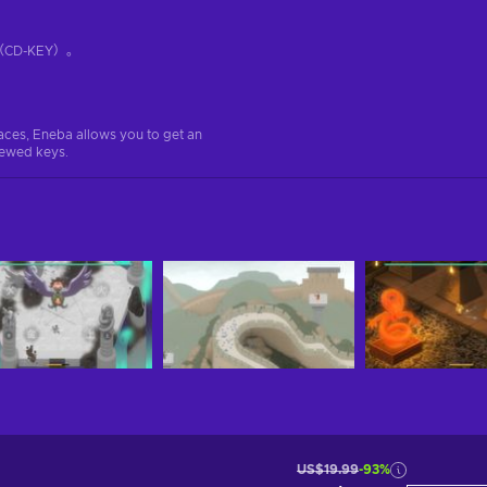
D-KEY）。
aces, Eneba allows you to get an
iewed keys.
US$19.99
-93%