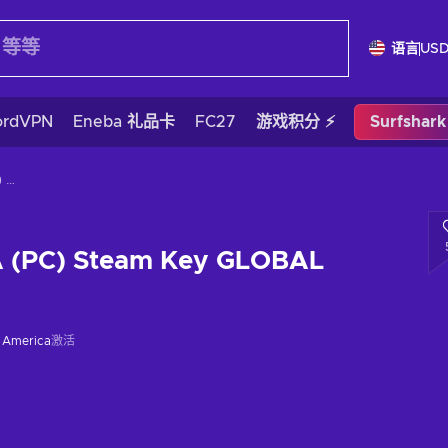
语言
US
ordVPN
Eneba 礼品卡
FC27
游戏积分 ⚡
Surfshar
TERRACOTTA (PC) Steam Key GLOBAL
(PC) Steam Key GLOBAL
f America
激活