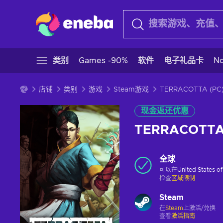
类别
Games -90%
软件
电子礼品卡
N
店铺
类别
游戏
Steam游戏
现金返还优惠
TERRACOTTA 
全球
可以在
United States o
检查
区域限制
Steam
在
Steam
上激活/兑换
查看
激活指南