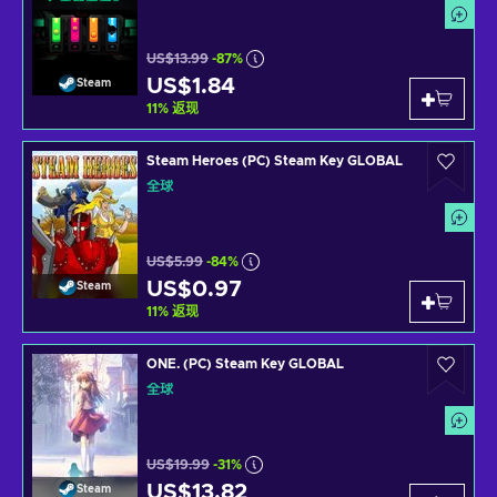
US$13.99
-87%
US$1.84
Steam
11
%
返现
Steam Heroes (PC) Steam Key GLOBAL
全球
US$5.99
-84%
US$0.97
Steam
11
%
返现
ONE. (PC) Steam Key GLOBAL
全球
US$19.99
-31%
US$13.82
Steam