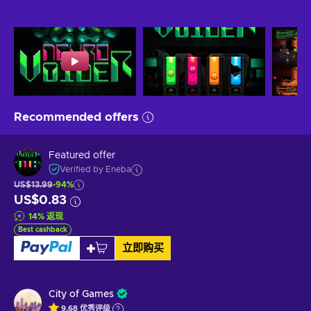
Recommended offers
Featured offer
Verified by Eneba
US$13.99
-94%
US$0.83
14
%
返现
Best cashback
立即购买
City of Games
9.68
优秀
评级