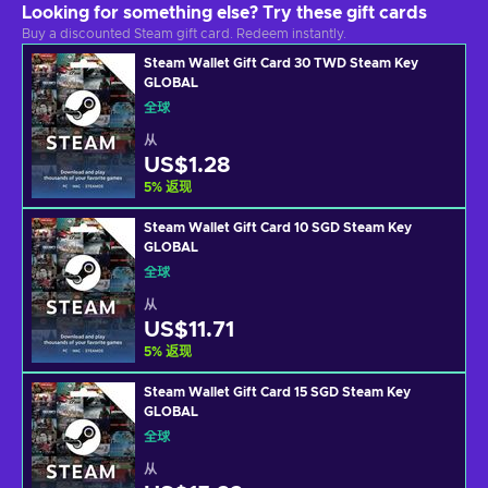
Looking for something else? Try these gift cards
Buy a discounted Steam gift card. Redeem instantly.
Steam Wallet Gift Card 30 TWD Steam Key
GLOBAL
全球
从
US$1.28
5
%
返现
Steam Wallet Gift Card 10 SGD Steam Key
GLOBAL
全球
从
US$11.71
5
%
返现
Steam Wallet Gift Card 15 SGD Steam Key
GLOBAL
全球
从