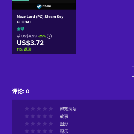
Steam
Maze Lord (PC) Steam Key
GLOBAL
全球
从
US$4.99
-25%
US$3.72
11
%
返现
加入购物车
View offers
评论
:
0
游戏玩法
故事
图形
配乐