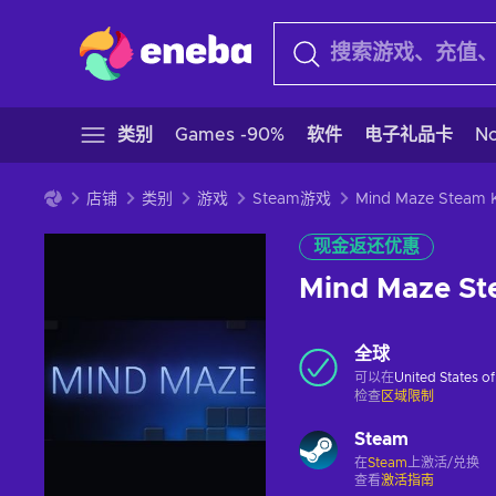
类别
Games -90%
软件
电子礼品卡
N
店铺
类别
游戏
Steam游戏
现金返还优惠
Mind Maze S
全球
可以在
United States o
检查
区域限制
Steam
在
Steam
上激活/兑换
查看
激活指南