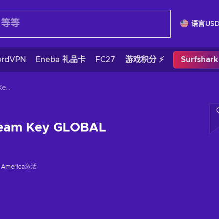
语言
US
ordVPN
Eneba 礼品卡
FC27
游戏积分 ⚡
Surfshar
Mind Maze Steam Key GLOBAL
team Key GLOBAL
f America
激活