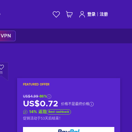
|
D
登录
注册
k VPN
11
FEATURED OFFER
US$4.99
-86%
US$0.72
价格不是最终价格
14
%
返现
Best cashback
促销活动于
53天后
结束！