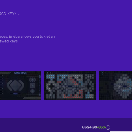
D-KEY）。
aces, Eneba allows you to get an
iewed keys.
US$4.99
-86%