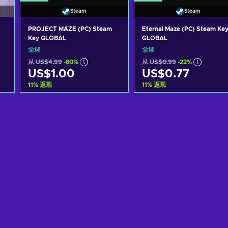
Steam
Steam
PROJECT MAZE (PC) Steam
Eternal Maze (PC) Steam Ke
Key GLOBAL
GLOBAL
全球
全球
从
US$4.99
-80%
从
US$0.99
-22%
US$1.00
US$0.77
11
%
返现
11
%
返现
加入购物车
加入购物车
View offers
View offers