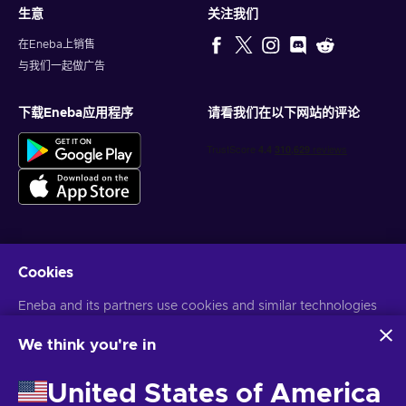
生意
关注我们
在Eneba上销售
与我们一起做广告
下载Eneba应用程序
请看我们在以下网站的评论
Cookies
获得个性化的游戏优惠
Eneba and its partners use cookies and similar technologies
订阅
to collect and analyze information about users of this
您可以随时取消订阅。访问
隐私声明
了解更多信息
website. We use this information to enhance content,
We think you're in
advertising, and other services on the site. Your personal data
may also be used for ads personalization.
United States of America
语言
USD
By clicking 'Accept all', you consent to the use of these