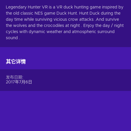
Legendary Hunter VR is a VR duck hunting game inspired by
the old classic NES game Duck Hunt. Hunt Duck during the
day time while surviving vicious crow attacks .And survive
the wolves and the crocodiles at night . Enjoy the day / night
cycles with dynamic weather and atmospheric surround
sound .
其它详情
发布日期
2017年7月6日