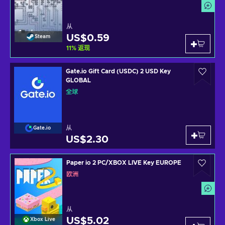
从
US$0.59
Steam
11
%
返现
Gate.io Gift Card (USDC) 2 USD Key
GLOBAL
全球
从
Gate.io
US$2.30
Paper io 2 PC/XBOX LIVE Key EUROPE
欧洲
从
US$5.02
Xbox Live