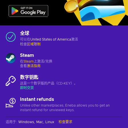
全球
可以在
United States of America
激活
检查
区域限制
Steam
在
Steam
上激活/兑换
查看
激活指南
数字钥匙
这是一个数字版的产品（CD-KEY）。
即时交货
Instant refunds
Unlike other marketplaces, Eneba allows you to get an
instant refund for unviewed keys.
适用于
:
Windows
Mac
Linux
检查要求