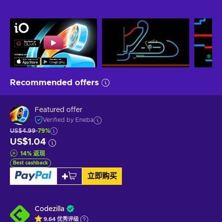
Recommended offers
Featured offer
Verified by Eneba
US$4.99
-79%
US$1.04
14
%
返现
Best cashback
立即购买
Codezilla
9.64
优秀
评级