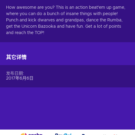
How awesome are you? This is an action beat'em up game,
where you can do a bunch of insane things with people!
Punch and kick dwarves and grandpas, dance the Rumba,
get the Unicorn Bazooka and have fun. Get a lot of points
and reach the TOP!
其它详情
发布日期
2017年6月6日