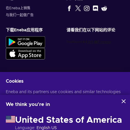
在Eneba上销售
与我们一起做广告
下载Eneba应用程序
请看我们在以下网站的评论
Cookies
获得个性化的游戏优惠
Eneba and its partners use cookies and similar technologies
订阅
to collect and analyze information about users of this
您可以随时取消订阅。访问
隐私声明
了解更多信息
website. We use this information to enhance content,
We think you're in
advertising, and other services on the site. Your personal data
may also be used for ads personalization.
United States of America
语言
USD
By clicking 'Accept all', you consent to the use of these
technologies by Eneba and its partners. You can adjust your
Language
:
English US