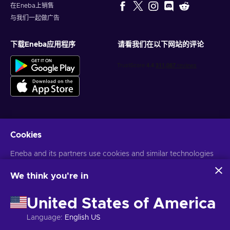
在Eneba上销售
与我们一起做广告
下载Eneba应用程序
请看我们在以下网站的评论
Cookies
获得个性化的游戏优惠
Eneba and its partners use cookies and similar technologies
订阅
to collect and analyze information about users of this
您可以随时取消订阅。访问
隐私声明
了解更多信息
website. We use this information to enhance content,
We think you're in
advertising, and other services on the site. Your personal data
may also be used for ads personalization.
United States of America
语言
USD
By clicking 'Accept all', you consent to the use of these
technologies by Eneba and its partners. You can adjust your
Language
:
English US
consent by clicking 'Customize'.