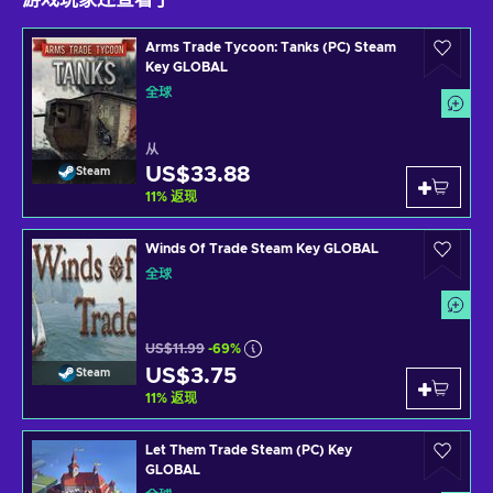
Arms Trade Tycoon: Tanks (PC) Steam
Key GLOBAL
全球
从
US$33.88
Steam
11
%
返现
Winds Of Trade Steam Key GLOBAL
全球
US$11.99
-69%
US$3.75
Steam
11
%
返现
Let Them Trade Steam (PC) Key
GLOBAL