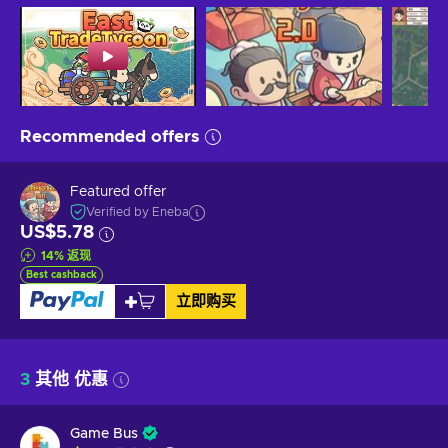
Recommended offers
Featured offer
Verified by Eneba
US$5.78
14
%
返现
Best cashback
立即购买
3
其他 优惠
Game Bus