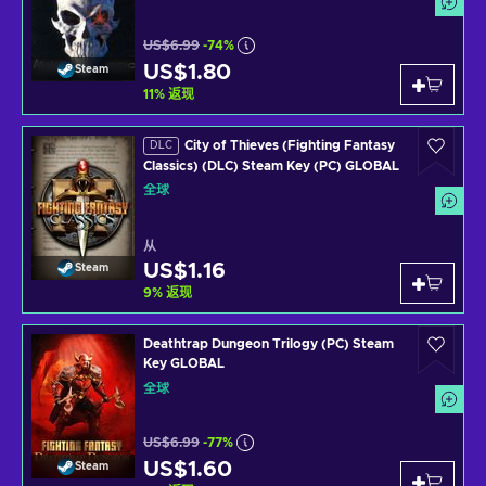
US$6.99
-74%
US$1.80
Steam
11
%
返现
City of Thieves (Fighting Fantasy
DLC
Classics) (DLC) Steam Key (PC) GLOBAL
全球
从
US$1.16
Steam
9
%
返现
Deathtrap Dungeon Trilogy (PC) Steam
Key GLOBAL
全球
US$6.99
-77%
US$1.60
Steam