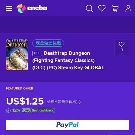
现金返还优惠
3
Deathtrap Dungeon
DLC
(Fighting Fantasy Classics)
(DLC) (PC) Steam Key GLOBAL
FEATURED OFFER
US$1.25
价格不是最终价格
12
%
返现
Best cashback