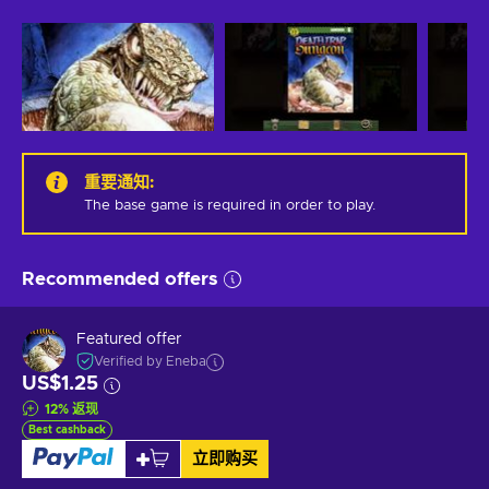
重要通知
:
The base game is required in order to play.
Recommended offers
Featured offer
Verified by Eneba
US$1.25
12
%
返现
Best cashback
立即购买