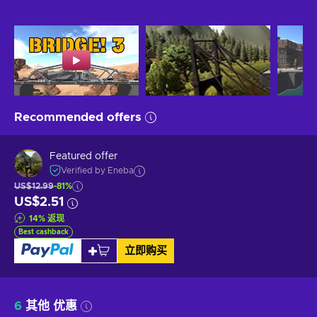
Recommended offers
Featured offer
Verified by Eneba
US$12.99
-81%
US$2.51
14
%
返现
Best cashback
立即购买
6
其他 优惠