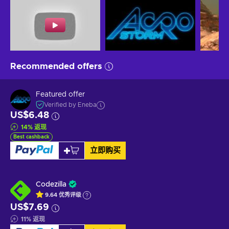
Recommended offers
Featured offer
Verified by Eneba
US$6.48
14
%
返现
Best cashback
立即购买
Codezilla
9.64
优秀
评级
US$7.69
11
%
返现