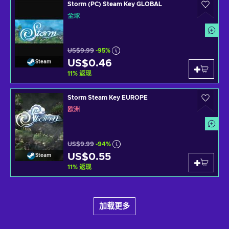
Storm (PC) Steam Key GLOBAL
全球
US$9.99
-95%
US$0.46
Steam
11
%
返现
Storm Steam Key EUROPE
欧洲
US$9.99
-94%
US$0.55
Steam
11
%
返现
加载更多