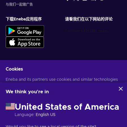
与我们一起做广告
下载Eneba应用程序
请看我们在以下网站的评论
Cookies
获得个性化的游戏优惠
Eneba and its partners use cookies and similar technologies
订阅
to collect and analyze information about users of this
您可以随时取消订阅。访问
隐私声明
了解更多信息
website. We use this information to enhance content,
We think you're in
advertising, and other services on the site. Your personal data
may also be used for ads personalization.
United States of America
语言
USD
By clicking 'Accept all', you consent to the use of these
technologies by Eneba and its partners. You can adjust your
Language
:
English US
consent by clicking 'Customize'.
For more information on how Google uses your data, see