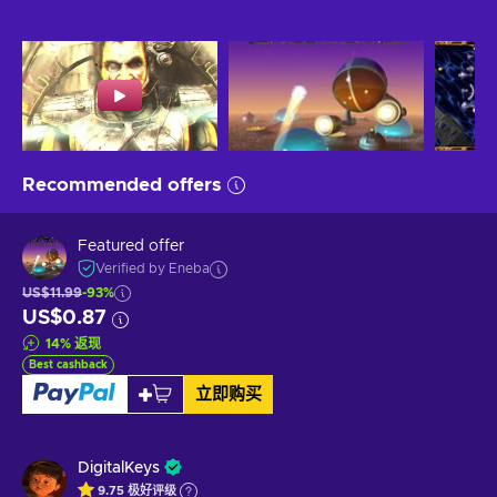
Recommended offers
Featured offer
Verified by Eneba
US$11.99
-93%
US$0.87
14
%
返现
Best cashback
立即购买
DigitalKeys
9.75
极好
评级