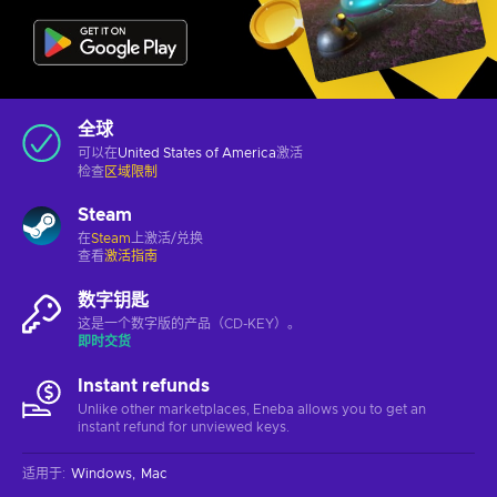
全球
可以在
United States of America
激活
检查
区域限制
Steam
在
Steam
上激活/兑换
查看
激活指南
数字钥匙
这是一个数字版的产品（CD-KEY）。
即时交货
Instant refunds
Unlike other marketplaces, Eneba allows you to get an
instant refund for unviewed keys.
适用于
:
Windows
Mac