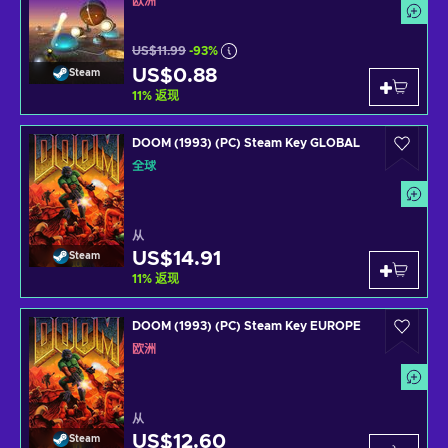
欧洲
US$11.99
-93%
US$0.88
Steam
11
%
返现
DOOM (1993) (PC) Steam Key GLOBAL
全球
从
US$14.91
Steam
11
%
返现
DOOM (1993) (PC) Steam Key EUROPE
欧洲
从
US$12.60
Steam