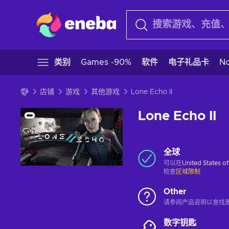
类别
Games -90%
软件
电子礼品卡
N
店铺
游戏
其他游戏
Lone Echo II
Lone Echo II
全球
可以在
United States o
检查
区域限制
Other
请参阅产品说明以查找
数字钥匙