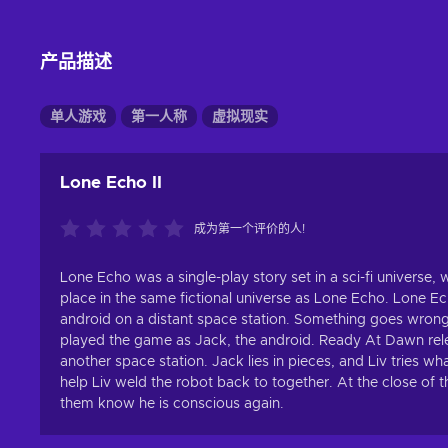
产品描述
单人游戏
第一人称
虚拟现实
Lone Echo II
成为第一个评价的人!
Lone Echo was a single-play story set in a sci-fi universe
place in the same fictional universe as Lone Echo. Lone Ec
android on a distant space station. Something goes wron
played the game as Jack, the android. Ready At Dawn relea
another space station. Jack lies in pieces, and Liv tries w
help Liv weld the robot back to together. At the close of th
them know he is conscious again.