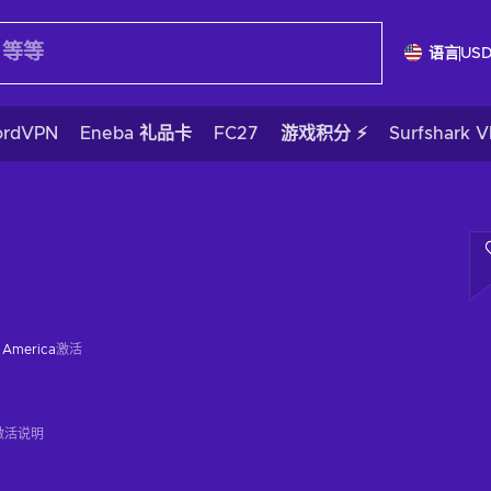
语言
US
ordVPN
Eneba 礼品卡
FC27
游戏积分 ⚡
Surfshark 
f America
激活
激活说明