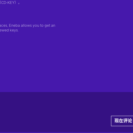
D-KEY）。
aces, Eneba allows you to get an
iewed keys.
现在评论