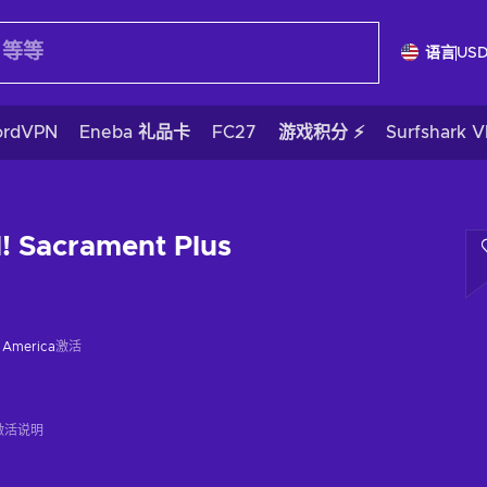
语言
US
ordVPN
Eneba 礼品卡
FC27
游戏积分 ⚡
Surfshark 
l! Sacrament Plus
f America
激活
激活说明