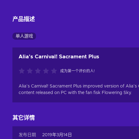
产品描述
单人游戏
Alia's Carnival! Sacrament Plus
成为第一个评价的人!
Alia’s Carnival! Sacrament Plus improved version of Alia’s 
content released on PC with the fan fisk Flowering Sky.
其它详情
发布日期
2019年3月14日