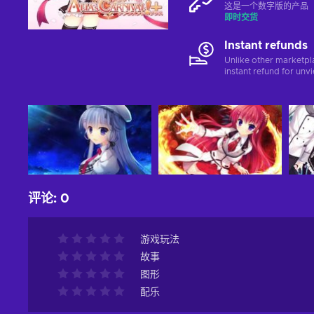
这是一个数字版的产品（C
即时交货
Instant refunds
Unlike other marketpl
instant refund for unv
评论
:
0
游戏玩法
故事
图形
配乐