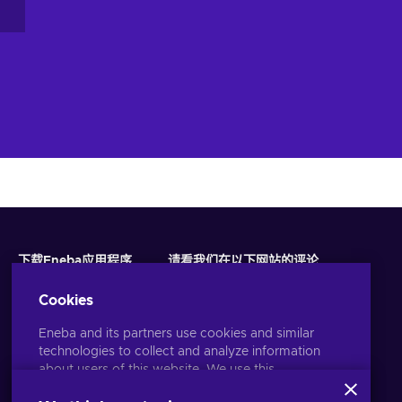
下载Eneba应用程序
请看我们在以下网站的评论
Cookies
Eneba and its partners use cookies and similar
technologies to collect and analyze information
about users of this website. We use this
information to enhance content, advertising, and