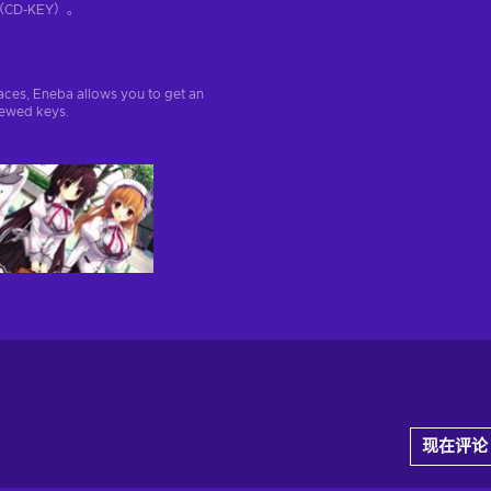
D-KEY）。
aces, Eneba allows you to get an
iewed keys.
现在评论