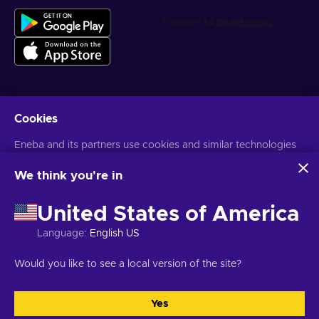
Cookies
获得个性化的游戏优惠
Eneba and its partners use cookies and similar technologies
订阅
to collect and analyze information about users of this
您可以随时取消订阅。访问
隐私声明
了解更多信息
website. We use this information to enhance content,
We think you're in
advertising, and other services on the site. Your personal data
may also be used for ads personalization.
United States of America
语言
USD
By clicking 'Accept all', you consent to the use of these
technologies by Eneba and its partners. You can adjust your
Language
:
English US
consent by clicking 'Customize'.
For more information on how Google uses your data, see
Would you like to see a local version of the site?
Google Business Safety & Privacy
.
版权所有©2026Eneba。保留所有权利。
JSC “Helis play”，Gyneju St. 4-
333，维尔纽斯，立陶宛共和国
条款和条件
,
隐私声明
,
Cookie偏好
.
Yes
全都接受
自定义