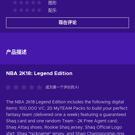
图形
配乐
现在评论
产品描述
NBA 2K18: Legend Edition
成为第一个评价的人!
The NBA 2K18 Legend Edition includes the following digital
items: 100,000 VC; 20 MyTEAM Packs to build your perfect
fantasy team (delivered one a week) featuring a guaranteed
Shaq card and one random Team - 2K Free Agent card;
Shaq Attaq shoes; Rookie Shaq jersey; Shaq Official Logo
shirt; Shaq "nickname" jersey; and Shaq Championship ring.