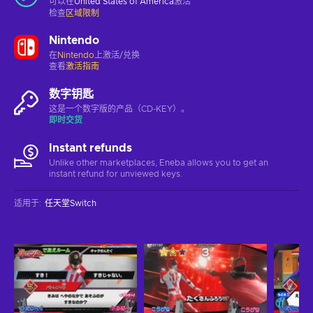
可以在
United States of America
激活
检查
区域限制
Nintendo
在
Nintendo
上激活/兑换
查看
激活指南
数字钥匙
这是一个数字版的产品（CD-KEY）。
即时交货
Instant refunds
Unlike other marketplaces, Eneba allows you to get an
instant refund for unviewed keys.
适用于
:
任天堂Switch