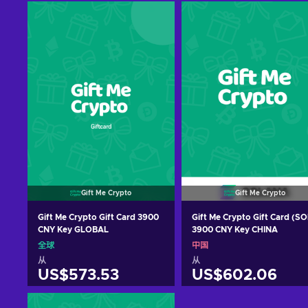
Gift Me Crypto
Gift Me Crypto
Gift Me Crypto Gift Card 3900
Gift Me Crypto Gift Card (SO
CNY Key GLOBAL
3900 CNY Key CHINA
全球
中国
从
从
US$573.53
US$602.06
加入购物车
加入购物车