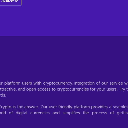
加载更多
r platform users with cryptocurrency. Integration of our service wi
ractive, and open access to cryptocurrencies for your users. Try 
rds.
Crypto is the answer. Our user-friendly platform provides a seamle
d of digital currencies and simplifies the process of getti
.