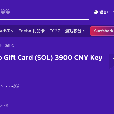
语言
US
ordVPN
Eneba 礼品卡
FC27
游戏积分 ⚡
Surfshar
Gift Me Crypto Gift Card (SOL) 3900 CNY Key GLOBAL
o Gift Card (SOL) 3900 CNY Key
f America
激活
/兑换