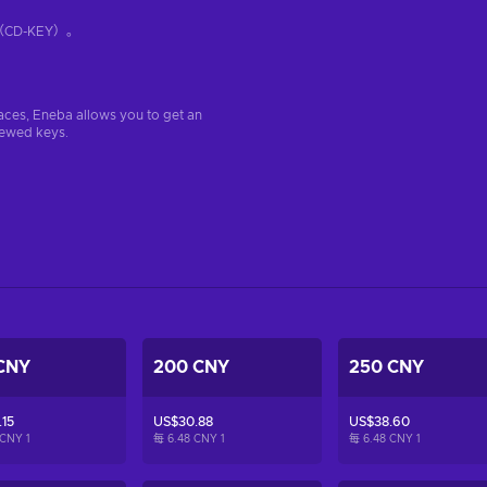
D-KEY）。
aces, Eneba allows you to get an
iewed keys.
CNY
200 CNY
250 CNY
15
US$30.88
US$38.60
 CNY
1
每 6.48 CNY
1
每 6.48 CNY
1