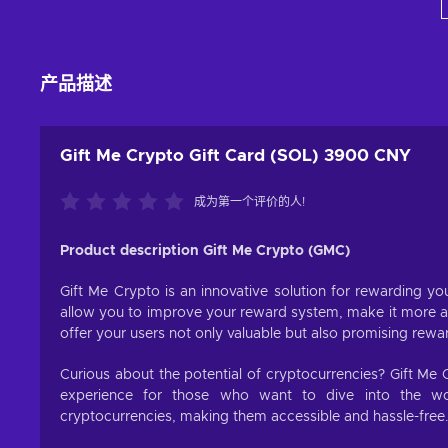
View offers
产品描述
Gift Me Crypto Gift Card (SOL) 3900 CNY
成为第一个评价的人!
Product description Gift Me Crypto (GMC)
Gift Me Crypto is an innovative solution for rewarding you
allow you to improve your reward system, make it more att
offer your users not only valuable but also promising rewa
Curious about the potential of cryptocurrencies? Gift Me 
experience for those who want to dive into the worl
cryptocurrencies, making them accessible and hassle-free