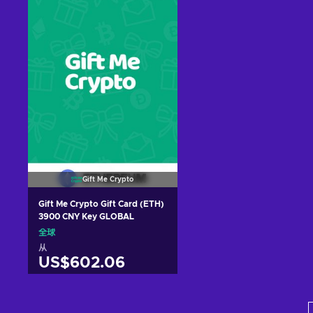
View offers
View offers
Gift Me Crypto
Gift Me Crypto Gift Card (ETH)
3900 CNY Key GLOBAL
全球
从
US$602.06
加入购物车