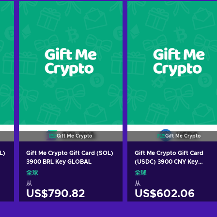
Gift Me Crypto
Gift Me Crypto
L)
Gift Me Crypto Gift Card (SOL)
Gift Me Crypto Gift Card
3900 BRL Key GLOBAL
(USDC) 3900 CNY Key
GLOBAL
全球
全球
从
从
US$790.82
US$602.06
加入购物车
加入购物车