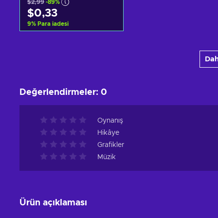
$2,99
-89%
$0,33
9
%
Para iadesi
Sepete ekle
Dah
Teklifleri görüntüle
Değerlendirmeler
:
0
Oynanış
Hikâye
Grafikler
Müzik
Ürün açıklaması