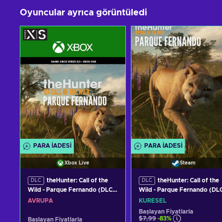
Oyuncular ayrıca görüntüledi
PARA IADESI
PARA IADESI
Xbox Live
Steam
theHunter: Call of the
theHunter: Call of the
DLC
DLC
Wild - Parque Fernando (DLC)
Wild - Parque Fernando (DL
XBOX LIVE Key EUROPE
(PC) Steam Key GLOBAL
AVRUPA
KÜRESEL
Başlayan Fiyatlarla
$7,99
-83%
Başlayan Fiyatlarla