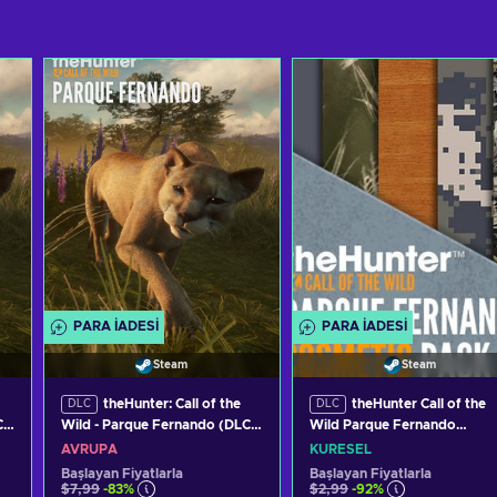
PARA IADESI
PARA IADESI
Steam
Steam
theHunter: Call of the
theHunter Call of the
DLC
DLC
C)
Wild - Parque Fernando (DLC)
Wild Parque Fernando
(PC) Steam Key EUROPE
Cosmetic Pack (DLC) Steam
AVRUPA
KÜRESEL
(PC) Key GLOBAL
Başlayan Fiyatlarla
Başlayan Fiyatlarla
$7,99
-83%
$2,99
-92%