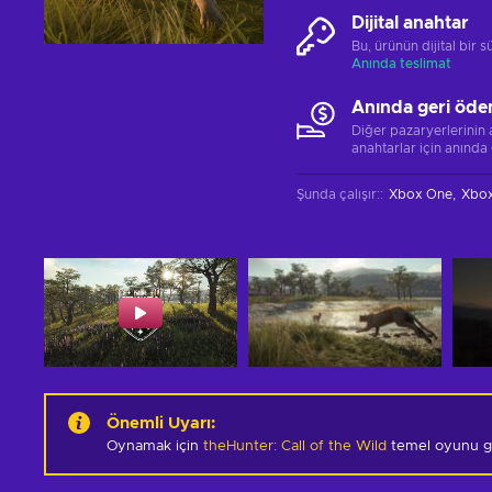
Dijital anahtar
Bu, ürünün dijital bir
Anında teslimat
Anında geri öde
Diğer pazaryerlerinin
anahtarlar için anında
Şunda çalışır:
:
Xbox One
Xbox
Önemli Uyarı
:
Oynamak için
theHunter: Call of the Wild
temel oyunu ge