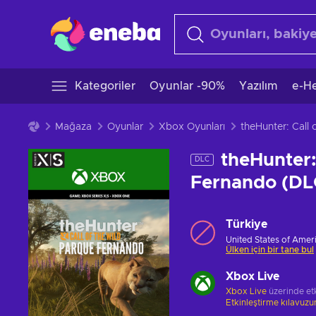
Kategoriler
Oyunlar -90%
Yazılım
e-He
Mağaza
Oyunlar
Xbox Oyunları
theHunter: Call
theHunter:
DLC
Fernando (D
Türkiye
United States of Ameri
Ülken için bir tane bul
Xbox Live
Xbox Live
üzerinde etk
Etkinleştirme kılavuz