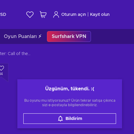
|
USD
Oturum açın
Kayıt olun
Oyun Puanları ⚡
Surfshark VPN
theHunter: Call of the Wild - Parque Fernando (DLC) XBOX LIVE Key TURKEY
14
Üzgünüm, tükendi.
:(
Bu oyunu mu istiyorsunuz? Ürün tekrar satışa çıkınca
sizi e-postayla bilgilendirebiliriz.
Bildirim