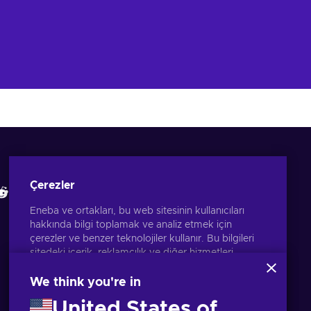
Eneba Uygulamasını İndir
İncelemelerimize bakın
Çerezler
Eneba ve ortakları, bu web sitesinin kullanıcıları
hakkında bilgi toplamak ve analiz etmek için
çerezler ve benzer teknolojiler kullanır. Bu bilgileri
sitedeki içerik, reklamcılık ve diğer hizmetleri
geliştirmek için kullanırız. Kişisel verileriniz ayrıca
reklam kişiselleştirmesi için de kullanılabilir.
We think you're in
'Tümünü kabul et'e tıklayarak, bu teknolojilerin
United States of
Eneba ve ortakları tarafından kullanılmasına izin