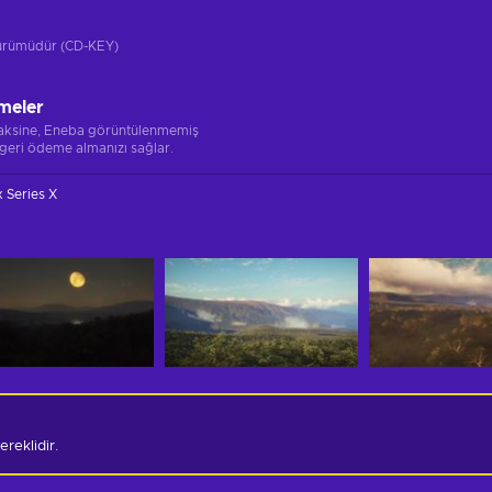
 sürümüdür (CD-KEY)
meler
 aksine, Eneba görüntülenmemiş
 geri ödeme almanızı sağlar.
 Series X
reklidir.