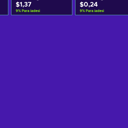
$1,37
$0,24
9
%
Para iadesi
9
%
Para iadesi
Sepete ekle
Sepete ekle
Teklifleri görüntüle
Teklifleri görüntüle