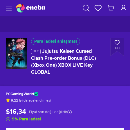
Para iadesi anlaşması
80
Jujutsu Kaisen Cursed
DLC
Clash Pre-order Bonus (DLC)
(Xbox One) XBOX LIVE Key
GLOBAL
PCGamingWorld
9.22
İyi
derecelendirmesi
$16,34
Fiyat son değil değildir
9
%
Para iadesi