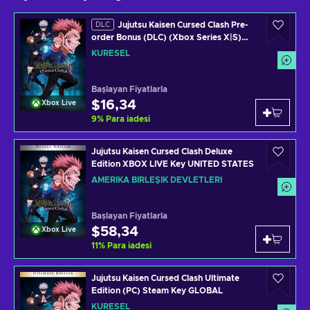
Jujutsu Kaisen Cursed Clash Pre-
DLC
order Bonus (DLC) (Xbox Series X|S)
XBOX LIVE Key GLOBAL
KÜRESEL
Başlayan Fiyatlarla
$16,34
Xbox Live
9
%
Para iadesi
Jujutsu Kaisen Cursed Clash Deluxe
Edition XBOX LIVE Key UNITED STATES
AMERIKA BIRLEŞIK DEVLETLERI
Başlayan Fiyatlarla
$58,34
Xbox Live
11
%
Para iadesi
Jujutsu Kaisen Cursed Clash Ultimate
Edition (PC) Steam Key GLOBAL
KÜRESEL