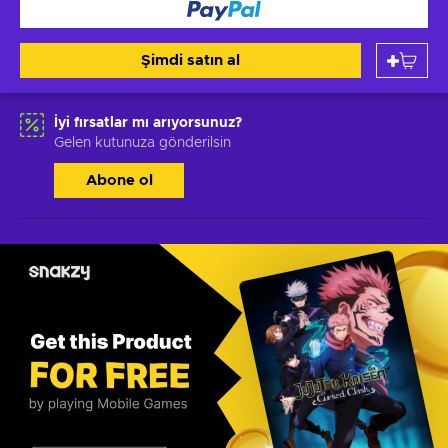
Şimdi satın al
İyi fırsatlar mı arıyorsunuz?
Gelen kutunuza gönderilsin
Abone ol