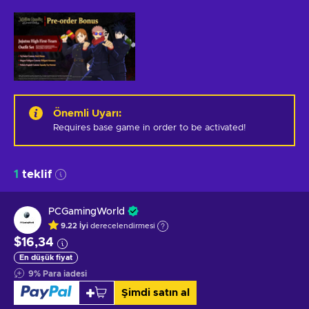
Önemli Uyarı
:
Requires base game in order to be activated!
1
teklif
PCGamingWorld
9.22
İyi
derecelendirmesi
$16,34
En düşük fiyat
9
%
Para iadesi
Şimdi satın al