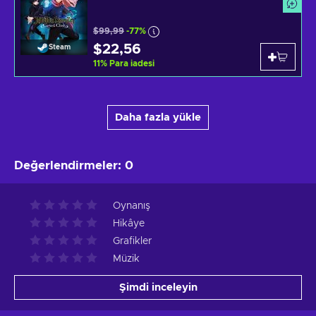
$99,99
-77%
$22,56
Steam
11
%
Para iadesi
Daha fazla yükle
Değerlendirmeler
:
0
Oynanış
Hikâye
Grafikler
Müzik
Şimdi inceleyin