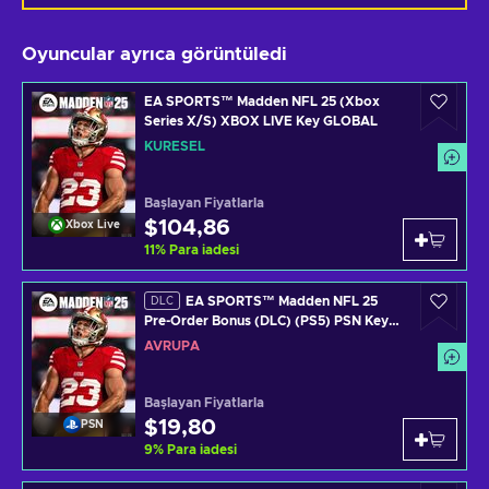
Oyuncular ayrıca görüntüledi
EA SPORTS™ Madden NFL 25 (Xbox
Series X/S) XBOX LIVE Key GLOBAL
KÜRESEL
Başlayan Fiyatlarla
$104,86
Xbox Live
11
%
Para iadesi
EA SPORTS™ Madden NFL 25
DLC
Pre-Order Bonus (DLC) (PS5) PSN Key
EUROPE
AVRUPA
Başlayan Fiyatlarla
$19,80
PSN
9
%
Para iadesi