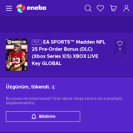
EA SPORTS™ Madden NFL
DLC
25 Pre-Order Bonus (DLC)
11
(Xbox Series X|S) XBOX LIVE
Key GLOBAL
Üzgünüm, tükendi.
:(
Bu oyunu mu istiyorsunuz? Ürün tekrar satışa çıkınca sizi e-postayla
bilgilendirebiliriz.
Bildirim