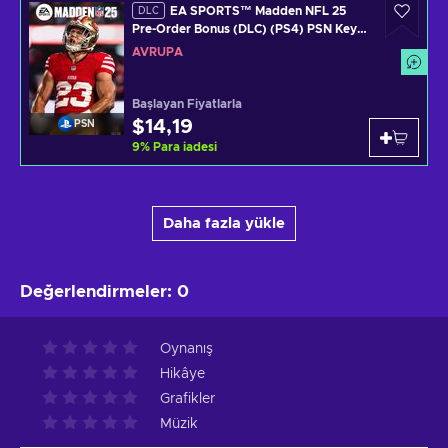
EA SPORTS™ Madden NFL 25
DLC
Pre-Order Bonus (DLC) (PS4) PSN Key
EUROPE
AVRUPA
Başlayan Fiyatlarla
$14,19
PSN
9
%
Para iadesi
Daha fazla yükle
Değerlendirmeler
:
0
Oynanış
Hikâye
Grafikler
Müzik