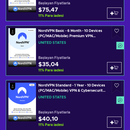
Başlayan Fiyatlarla
$75,47
NordVPN
11
%
Para iadesi
NordVPN Basic - 6 Month - 10 Devices
(PC/MAC/Mobile) Premium VPN
Software Subscription Key UNITED
UNITED STATES
STATES
Başlayan Fiyatlarla
$35,04
NordVPN
11
%
Para iadesi
NordVPN Standard - 1 Year - 10 Devices
(PC/MAC/Mobile) VPN & Cybersecurity
Software Subscription Key UNITED
UNITED STATES
STATES
Başlayan Fiyatlarla
$40,10
NordVPN
11
%
Para iadesi