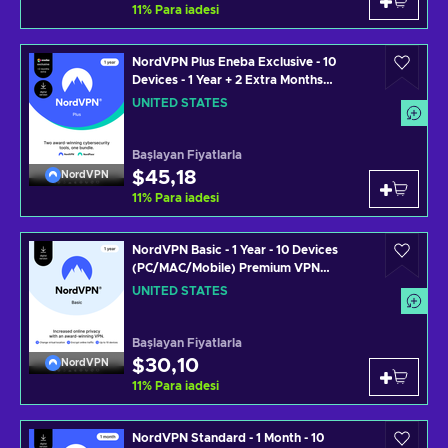
11
%
Para iadesi
NordVPN Plus Eneba Exclusive - 10
Devices - 1 Year + 2 Extra Months
(PC/MAC/MOBILE) VPN & Cybersecurity
UNITED STATES
Software Subscription Key UNITED
STATES
Başlayan Fiyatlarla
$45,18
NordVPN
11
%
Para iadesi
NordVPN Basic - 1 Year - 10 Devices
(PC/MAC/Mobile) Premium VPN
Software Subscription Key UNITED
UNITED STATES
STATES
Başlayan Fiyatlarla
$30,10
NordVPN
11
%
Para iadesi
NordVPN Standard - 1 Month - 10