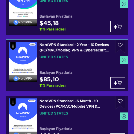
UNITED STATES
STATES
Başlayan Fiyatlarla
$45,18
NordVPN
11
%
Para iadesi
NordVPN Standard - 2 Year - 10 Devices
(PC/MAC/Mobile) VPN & Cybersecurity
Software Subscription Key UNITED
UNITED STATES
STATES
Başlayan Fiyatlarla
$85,10
NordVPN
11
%
Para iadesi
NordVPN Standard - 6 Month - 10
Devices (PC/MAC/Mobile) VPN &
Cybersecurity Software Subscription
UNITED STATES
Key UNITED STATES
Başlayan Fiyatlarla