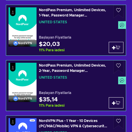
NordPass Premium, Unlimited Devices,
1-Year, Password Manager
(PC/Mac/Mobile) Subscription Key
UNITED STATES
UNITED STATES
Başlayan Fiyatlarla
$20,03
NordVPN
11
%
Para iadesi
NordPass Premium, Unlimited Devices,
2-Year, Password Manager
(PC/Mac/Mobile) Subscription Key
UNITED STATES
UNITED STATES
Başlayan Fiyatlarla
$35,14
NordVPN
11
%
Para iadesi
NordVPN Plus - 1 Year - 10 Devices
(PC/MAC/Mobile) VPN & Cybersecurity
Software Subscription Key UNITED