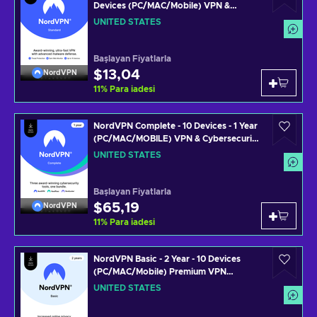
Devices (PC/MAC/Mobile) VPN &
Cybersecurity Software Subscription
UNITED STATES
Key UNITED STATES
Başlayan Fiyatlarla
$13,04
NordVPN
11
%
Para iadesi
NordVPN Complete - 10 Devices - 1 Year
(PC/MAC/MOBILE) VPN & Cybersecurity
Software Subscription Key UNITED
UNITED STATES
STATES
Başlayan Fiyatlarla
$65,19
NordVPN
11
%
Para iadesi
NordVPN Basic - 2 Year - 10 Devices
(PC/MAC/Mobile) Premium VPN
Software Subscription Key UNITED
UNITED STATES
STATES