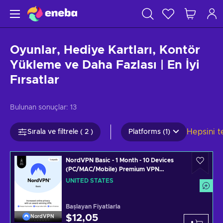
Oyunlar, Hediye Kartları, Kontör
Yükleme ve Daha Fazlası | En İyi
Fırsatlar
Bulunan sonuçlar:
13
Hepsini t
Sırala ve filtrele ( 2 )
Platforms (1)
NordVPN Basic - 1 Month - 10 Devices
(PC/MAC/Mobile) Premium VPN
Software Subscription Key UNITED
UNITED STATES
STATES
Başlayan Fiyatlarla
$12,05
NordVPN