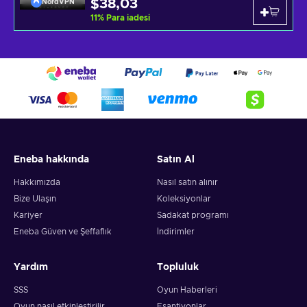
$38,03
NordVPN
11
%
Para iadesi
Eneba hakkında
Satın Al
Hakkımızda
Nasıl satın alınır
Bize Ulaşın
Koleksiyonlar
Kariyer
Sadakat programı
Eneba Güven ve Şeffaflık
İndirimler
Yardım
Topluluk
SSS
Oyun Haberleri
Oyun nasıl etkinleştirilir
Eşantiyonlar