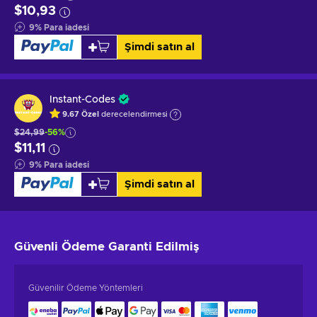
$10,93
9
%
Para iadesi
Şimdi satın al
Instant-Codes
9.67
Özel
derecelendirmesi
$24,99
-56%
$11,11
9
%
Para iadesi
Şimdi satın al
Güvenli Ödeme
Garanti Edilmiş
Güvenilir Ödeme Yöntemleri