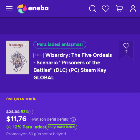
Para iadesi anlaşması
7
Wizardry: The Five Ordeals
DLC
- Scenario "Prisoners of the
Battles" (DLC) (PC) Steam Key
GLOBAL
ÖNE ÇIKAN TEKLIF
$24,99
-53%
$11,76
Fiyat son değil değildir
12
%
Para iadesi
En iyi nakit iadesi
Promosyon
50 gün sonra
bitiyor!