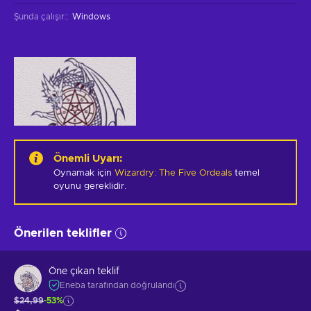
Şunda çalışır:
:
Windows
Önemli Uyarı
:
Oynamak için
Wizardry: The Five Ordeals
temel
oyunu gereklidir.
Önerilen teklifler
Öne çıkan teklif
Eneba tarafından doğrulandı
$24,99
-53%