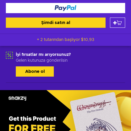
Şimdi satın al
+ 2 tutarından başlıyor
$10,93
İyi fırsatlar mı arıyorsunuz?
Gelen kutunuza gönderilsin
Abone ol