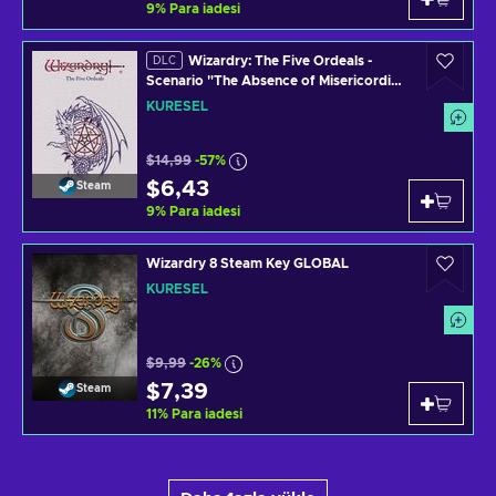
9
%
Para iadesi
Wizardry: The Five Ordeals -
DLC
Scenario "The Absence of Misericordia"
(DLC) (PC) Steam Key GLOBAL
KÜRESEL
$14,99
-57%
$6,43
Steam
9
%
Para iadesi
Wizardry 8 Steam Key GLOBAL
KÜRESEL
$9,99
-26%
$7,39
Steam
11
%
Para iadesi