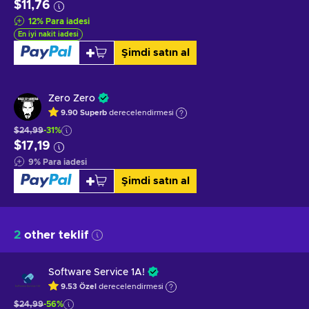
$11,76
12
%
Para iadesi
En iyi nakit iadesi
Şimdi satın al
Zero Zero
9.90
Superb
derecelendirmesi
$24,99
-31%
$17,19
9
%
Para iadesi
Şimdi satın al
2
other teklif
Software Service 1A!
9.53
Özel
derecelendirmesi
$24,99
-56%