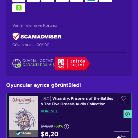
Veri Şifreleme ve Koruma
Güven puanı 100/100
GÜVENLI ÖDEME
EDITÖR
GARANTI EDILMIŞ
SEÇIMI
Oyuncular ayrıca görüntüledi
Wizardry: Prisoners of the Battles
DLC
& The Five Ordeals Audio Collection
(DLC) (PC) Steam Key GLOBAL
KÜRESEL
$14,99
-59%
$6,20
Steam