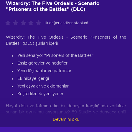
Wizardry: The Five Ordeals - Scenario
"Prisoners of the Battles" (DLC)
İlk değerlendiren siz olun!
Wizardry: The Five Ordeals - Scenario “Prisoners of the
Battles” (DLC) şunları içerir:
Yeni senaryo: “Prisoners of the Battles”
Eşsiz görevler ve hedefler
Yeni düşmanlar ve patronlar
Ek hikaye içeriği
Yeni eşyalar ve ekipmanlar
Keşfedilecek yeni yerler
Hayat dolu ve tatmin edici bir deneyim karşılığında zorluklar
sunan bir oyun mu arıyorsunuz? 59 Studio ve dünyaca ünlü
Game*Spark Publishing şirketinin geliştiricileri, tam da bu tür
Devamını oku
bir oyun sunmak için çok çalıştılar ve sonuç olarak, Wizardry:
The Five Ordeals anahtarı Steam üzerinde 2023-10-26 tarihini