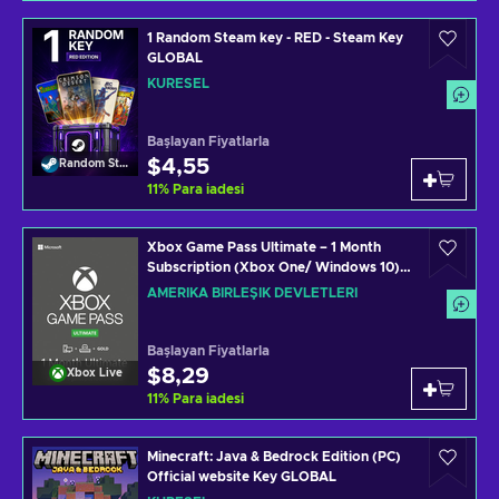
1 Random Steam key - RED - Steam Key
GLOBAL
KÜRESEL
Başlayan Fiyatlarla
$4,55
Random Steam Key
11
%
Para iadesi
Xbox Game Pass Ultimate – 1 Month
Subscription (Xbox One/ Windows 10)
non-stackable Xbox Live Key UNITED
AMERIKA BIRLEŞIK DEVLETLERI
STATES
Başlayan Fiyatlarla
$8,29
Xbox Live
11
%
Para iadesi
Minecraft: Java & Bedrock Edition (PC)
Official website Key GLOBAL