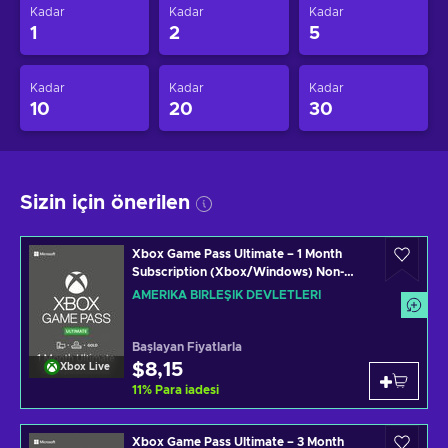
Kadar
Kadar
Kadar
1
2
5
Kadar
Kadar
Kadar
10
20
30
Sizin için önerilen
Xbox Game Pass Ultimate – 1 Month
Subscription (Xbox/Windows) Non-
stackable Key UNITED STATES
AMERIKA BIRLEŞIK DEVLETLERI
Başlayan Fiyatlarla
$8,15
Xbox Live
11
%
Para iadesi
Xbox Game Pass Ultimate – 3 Month