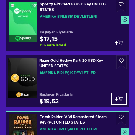
Spotify Gift Card 10 USD Key UNITED
STATES
AMERIKA BIRLEŞIK DEVLETLERI
Başlayan Fiyatlarla
$17,15
Spotify
11
%
Para iadesi
Razer Gold Hediye Kartı 20 USD Key
UNITED STATES
AMERIKA BIRLEŞIK DEVLETLERI
Başlayan Fiyatlarla
Razer
$19,52
Tomb Raider IV-VI Remastered Steam
Key (PC) UNITED STATES
AMERIKA BIRLEŞIK DEVLETLERI