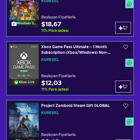
KÜRESEL
Başlayan Fiyatlarla
$18,67
Windows Store
11
%
Para iadesi
Xbox Game Pass Ultimate – 1 Month
Subscription (Xbox/Windows) Non-
stackable Key GLOBAL
KÜRESEL
Başlayan Fiyatlarla
$12,03
Xbox Live
11
%
Para iadesi
Project Zomboid Steam Gift GLOBAL
KÜRESEL
Başlayan Fiyatlarla