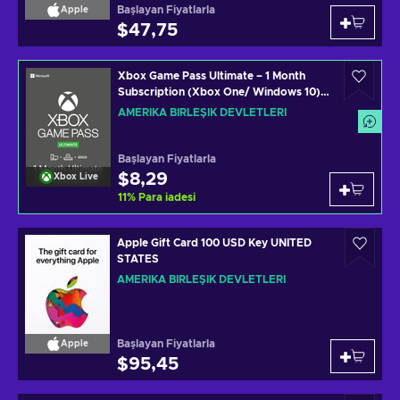
Başlayan Fiyatlarla
Apple
$47,75
Xbox Game Pass Ultimate – 1 Month
Subscription (Xbox One/ Windows 10)
non-stackable Xbox Live Key UNITED
AMERIKA BIRLEŞIK DEVLETLERI
STATES
Başlayan Fiyatlarla
$8,29
Xbox Live
11
%
Para iadesi
Apple Gift Card 100 USD Key UNITED
STATES
AMERIKA BIRLEŞIK DEVLETLERI
Başlayan Fiyatlarla
Apple
$95,45