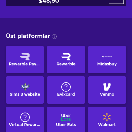
$48,50
Üst platformlar
Rewarble Paypal
Rewarble
Midasbuy
Sims 3 website
Evixcard
Venmo
Virtual Reward Visa
Uber Eats
Walmart