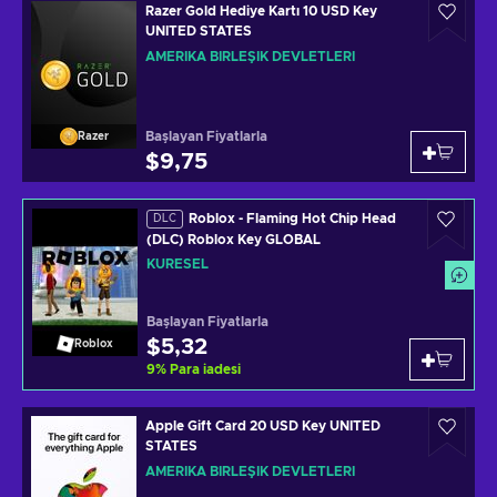
Razer Gold Hediye Kartı 10 USD Key
UNITED STATES
AMERIKA BIRLEŞIK DEVLETLERI
Başlayan Fiyatlarla
Razer
$9,75
Roblox - Flaming Hot Chip Head
DLC
(DLC) Roblox Key GLOBAL
KÜRESEL
Başlayan Fiyatlarla
$5,32
Roblox
9
%
Para iadesi
Apple Gift Card 20 USD Key UNITED
STATES
AMERIKA BIRLEŞIK DEVLETLERI