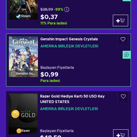
$28,99
-99%
$0,37
Steam
11
%
Para iadesi
Genshin Impact Genesis Crystals
AMERIKA BIRLEŞIK DEVLETLERI
Başlayan Fiyatlarla
$0,99
Genshin Impact
Para iadesi
Razer Gold Hediye Kartı 50 USD Key
UNITED STATES
AMERIKA BIRLEŞIK DEVLETLERI
Başlayan Fiyatlarla
Razer