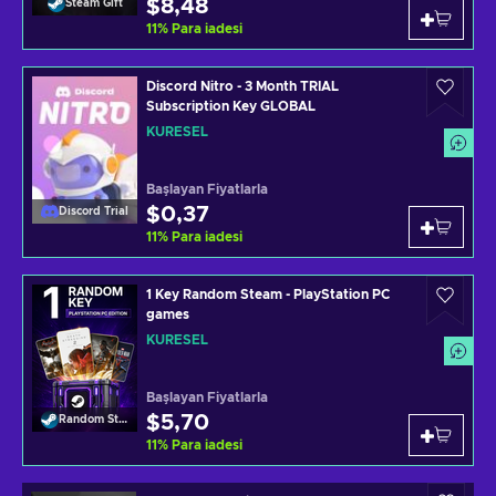
$8,48
Steam Gift
11
%
Para iadesi
Discord Nitro - 3 Month TRIAL
Subscription Key GLOBAL
KÜRESEL
Başlayan Fiyatlarla
$0,37
Discord Trial
11
%
Para iadesi
1 Key Random Steam - PlayStation PC
games
KÜRESEL
Başlayan Fiyatlarla
$5,70
Random Steam Key
11
%
Para iadesi