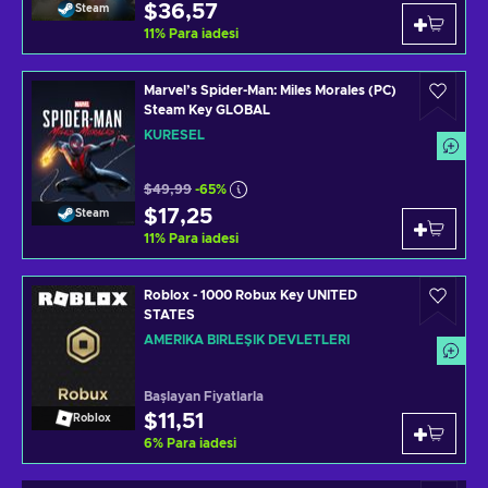
$36,57
Steam
11
%
Para iadesi
Marvel’s Spider-Man: Miles Morales (PC)
Steam Key GLOBAL
KÜRESEL
$49,99
-65%
$17,25
Steam
11
%
Para iadesi
Roblox - 1000 Robux Key UNITED
STATES
AMERIKA BIRLEŞIK DEVLETLERI
Başlayan Fiyatlarla
$11,51
Roblox
6
%
Para iadesi