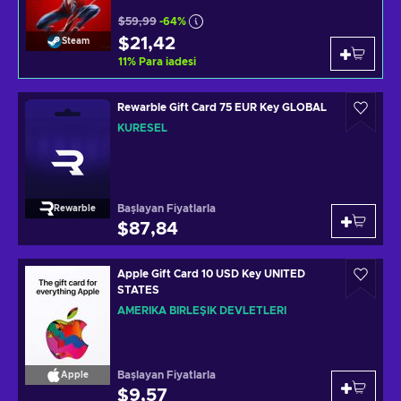
$59,99
-64%
$21,42
Steam
11
%
Para iadesi
Rewarble Gift Card 75 EUR Key GLOBAL
KÜRESEL
Başlayan Fiyatlarla
Rewarble
$87,84
Apple Gift Card 10 USD Key UNITED
STATES
AMERIKA BIRLEŞIK DEVLETLERI
Başlayan Fiyatlarla
Apple
$9,57