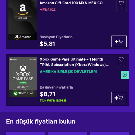
Amazon Gift Card 100 MXN MEXICO
MEKSIKA
Başlayan Fiyatlarla
Amazon
$5,81
Xbox Game Pass Ultimate – 1 Month
TRIAL Subscription (Xbox/Windows)
Non-stackable Key UNITED STATES
AMERIKA BIRLEŞIK DEVLETLERI
Başlayan Fiyatlarla
$8,71
Xbox Live
11
%
Para iadesi
En düşük fiyatları bulun