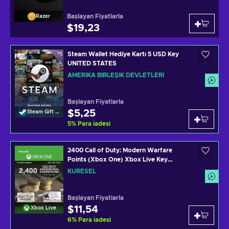
Başlayan Fiyatlarla
Razer
$19,23
Steam Wallet Hediye Kartı 5 USD Key
UNITED STATES
AMERIKA BIRLEŞIK DEVLETLERI
Başlayan Fiyatlarla
$5,25
Steam Gift Card
5
%
Para iadesi
2400 Call of Duty: Modern Warfare
Points (Xbox One) Xbox Live Key
GLOBAL
KÜRESEL
Başlayan Fiyatlarla
$11,54
Xbox Live
6
%
Para iadesi