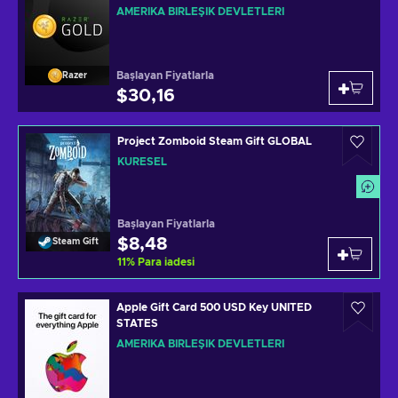
AMERIKA BIRLEŞIK DEVLETLERI
Başlayan Fiyatlarla
Razer
$30,16
Project Zomboid Steam Gift GLOBAL
KÜRESEL
Başlayan Fiyatlarla
$8,48
Steam Gift
11
%
Para iadesi
Apple Gift Card 500 USD Key UNITED
STATES
AMERIKA BIRLEŞIK DEVLETLERI