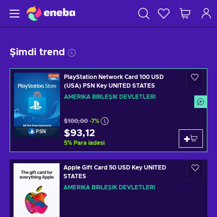
Şimdi trend
PlayStation Network Card 100 USD
(USA) PSN Key UNITED STATES
AMERIKA BIRLEŞIK DEVLETLERI
$100,00
-7%
$93,12
PSN
5
%
Para iadesi
Apple Gift Card 50 USD Key UNITED
STATES
AMERIKA BIRLEŞIK DEVLETLERI