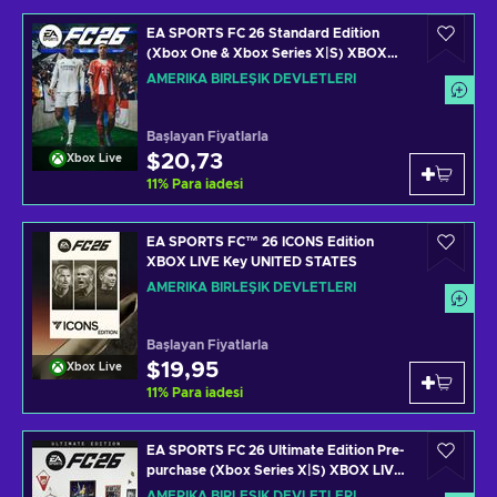
EA SPORTS FC 26 Standard Edition
(Xbox One & Xbox Series X|S) XBOX
LIVE Key UNITED STATES
AMERIKA BIRLEŞIK DEVLETLERI
Başlayan Fiyatlarla
$20,73
Xbox Live
11
%
Para iadesi
EA SPORTS FC™ 26 ICONS Edition
XBOX LIVE Key UNITED STATES
AMERIKA BIRLEŞIK DEVLETLERI
Başlayan Fiyatlarla
$19,95
Xbox Live
11
%
Para iadesi
EA SPORTS FC 26 Ultimate Edition Pre-
purchase (Xbox Series X|S) XBOX LIVE
Key UNITED STATES
AMERIKA BIRLEŞIK DEVLETLERI