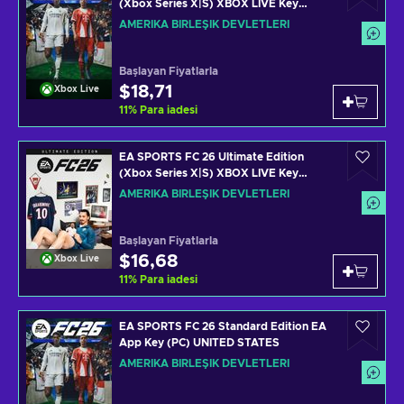
(Xbox Series X|S) XBOX LIVE Key
UNITED STATES
AMERIKA BIRLEŞIK DEVLETLERI
Başlayan Fiyatlarla
$18,71
Xbox Live
11
%
Para iadesi
EA SPORTS FC 26 Ultimate Edition
(Xbox Series X|S) XBOX LIVE Key
UNITED STATES
AMERIKA BIRLEŞIK DEVLETLERI
Başlayan Fiyatlarla
$16,68
Xbox Live
11
%
Para iadesi
EA SPORTS FC 26 Standard Edition EA
App Key (PC) UNITED STATES
AMERIKA BIRLEŞIK DEVLETLERI