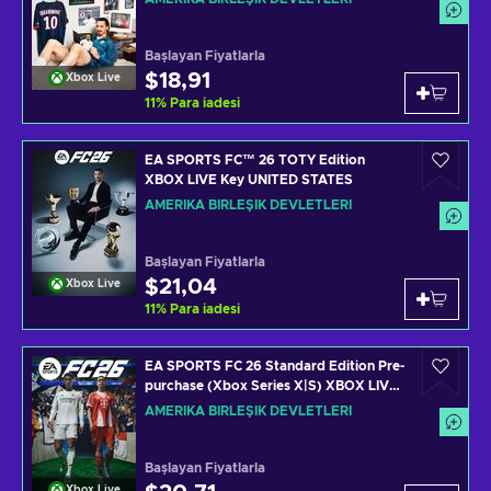
Başlayan Fiyatlarla
$18,91
Xbox Live
11
%
Para iadesi
EA SPORTS FC™ 26 TOTY Edition
XBOX LIVE Key UNITED STATES
AMERIKA BIRLEŞIK DEVLETLERI
Başlayan Fiyatlarla
$21,04
Xbox Live
11
%
Para iadesi
EA SPORTS FC 26 Standard Edition Pre-
purchase (Xbox Series X|S) XBOX LIVE
Key UNITED STATES
AMERIKA BIRLEŞIK DEVLETLERI
Başlayan Fiyatlarla
Xbox Live