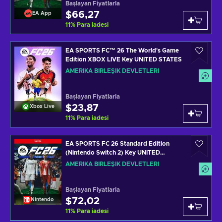
Başlayan Fiyatlarla
$66,27
EA App
11
%
Para iadesi
EA SPORTS FC™ 26 The World's Game
Edition XBOX LIVE Key UNITED STATES
AMERIKA BIRLEŞIK DEVLETLERI
Başlayan Fiyatlarla
$23,87
Xbox Live
11
%
Para iadesi
EA SPORTS FC 26 Standard Edition
(Nintendo Switch 2) Key UNITED
STATES
AMERIKA BIRLEŞIK DEVLETLERI
Başlayan Fiyatlarla
$72,02
Nintendo
11
%
Para iadesi