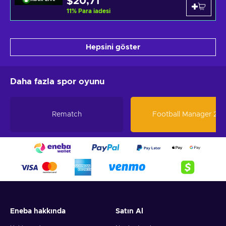
$20,71
11
%
Para iadesi
Hepsini göster
Daha fazla spor oyunu
Rematch
Football Manager 26
Eneba hakkında
Satın Al