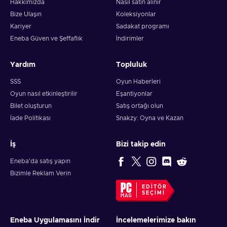
Hakkımızda
Nasıl satın alınır
Bize Ulaşın
Koleksiyonlar
Kariyer
Sadakat programı
Eneba Güven ve Şeffaflık
İndirimler
Yardım
Topluluk
SSS
Oyun Haberleri
Oyun nasıl etkinleştirilir
Eşantiyonlar
Bilet oluşturun
Satış ortağı olun
İade Politikası
Snakzy: Oyna ve Kazan
İş
Bizi takip edin
Eneba'da satış yapın
Bizimle Reklam Verin
EDITÖR
SEÇIMI
Eneba Uygulamasını İndir
İncelemelerimize bakın