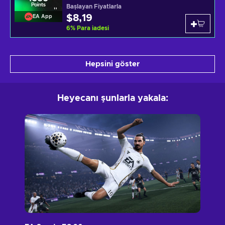
Başlayan Fiyatlarla
$8,19
EA App
6
%
Para iadesi
Hepsini göster
Heyecanı şunlarla yakala: