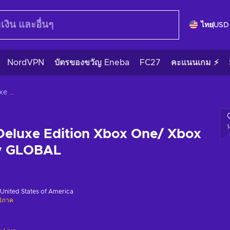
ไทย
USD
NordVPN
บัตรของขวัญ Eneba
FC27
คะแนนเกม ⚡
The Quarry - Deluxe Edition Xbox One/ Xbox Series X|S Key GLOBAL
Deluxe Edition Xbox One/ Xbox
ey GLOBAL
United States of America
มิภาค