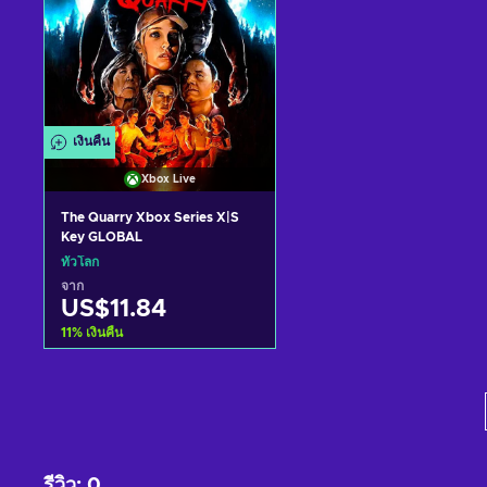
เงินคืน
Xbox Live
The Quarry Xbox Series X|S
Key GLOBAL
ทั่วโลก
จาก
US$11.84
11
%
เงินคืน
หยิบใส่ตะกร้า
ดูข้อเสนอ
รีวิว
:
0