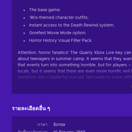
The base game;
‘80s-themed character outfits;
Instant access to the Death Rewind system;
Gorefest Movie Mode option;
Horror History Visual Filter Pack.
Attention, horror fanatics! The Quarry Xbox Live key can
about teenagers in summer camp. It seems that they want t
that events turn into something horrible, but for players
locals, but it seems that there are even more horrific evil
transform into a battle for survival. Get ready to make dif
The Quarry features
Get to know these game features. Maybe they will help yo
รายละเอียดอื่น ๆ
Choose the fates of the characters.
Only your choic
courage to go into trapped locations? Will screams in t
maybe escape all by yourself? Every choice, even the s
ภาษา
อังกฤษ
and who won’t;