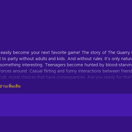
 easily become your next favorite game! The story of The Quarry 
o party without adults and kids. And without rules. It’s only natur
 – something interesting. Teenagers become hunted by blood-starvi
 forces around. Casual flirting and funny interactions between frien
ficult, moral choices that have consequences. Are you ready for that
อ่านเพิ่มเติม
u decide whether this game is for you:
es will determine the fates of characters. Will you find some
he forest make you go investigate? Will you rescue your friends, or
mallest will form the game’s story and determine who will survive