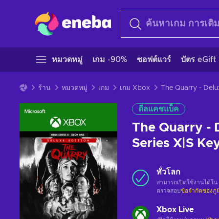
หมวดหมู่
เกม -90%
ซอฟต์แวร์
บัตร eGift
ร้าน
หมวดหมู่
เกม
เกม Xbox
ดีลแคชแบ็ค
The Quarry - 
Series X|S K
ทั่วโลก
สามารถเปิดใช้งานได้ใน
ตรวจสอบ
ข้อจำกัดของภู
Xbox Live