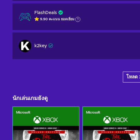
FlashDeals
9.90
คะแนน
ยอดเยี่ยม
k2key
โหลด 3
นักเล่นเกมยังดู