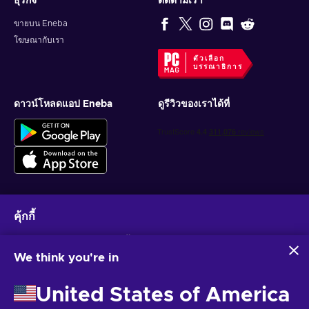
ธุรกิจ
ติดตามเรา
ขายบน Eneba
โฆษณากับเรา
ตัวเลือก
บรรณาธิการ
ดาวน์โหลดแอป Eneba
ดูรีวิวของเราได้ที่
คุ้กกี้
รับข้อเสนอเกมส่วนบุคคล
Eneba และพันธมิตรใช้คุกกี้และเทคโนโลยีที่คล้ายคลึงกันเพื่อ
สมัครสมาชิก
รวบรวมและวิเคราะห์ข้อมูลเกี่ยวกับผู้ใช้เว็บไซต์นี้ เราใช้ข้อมูลนี้เพื่อ
We think you're in
ปรับปรุงเนื้อหา โฆษณา และบริการอื่นๆ บนเว็บไซต์ ข้อมูลส่วน
คุณสามารถยกเลิกการสมัครได้ตลอดเวลา ไปที่
ประกาศความเป็นส่วนตัว
สำหรับ
บุคคลของคุณอาจถูกนำไปใช้เพื่อปรับแต่งโฆษณา
ข้อมูลเพิ่มเติม
United States of America
การคลิก 'ยอมรับทั้งหมด' หมายความว่าคุณยินยอมให้ Eneba และ