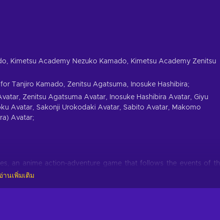
ado, Kimetsu Academy Nezuko Kamado, Kimetsu Academy Zenitsu
for Tanjiro Kamado, Zenitsu Agatsuma, Inosuke Hashibira;
atar, Zenitsu Agatsuma Avatar, Inosuke Hashibira Avatar, Giyu
ku Avatar, Sakonji Urokodaki Avatar, Sabito Avatar, Makomo
ra) Avatar;
s, an anime action-adventure game that follows the events of t
ay, Tanjiro returns to his home to find his entire family had be
อ่านเพิ่มเติม
o was turned into a demon. A demon hunter stumbles onto the sce
ages to convince the stranger that his sister can still be saved. A
ayer -Kimetsu no Yaiba- The Hinokami Chronicles Steam Key.