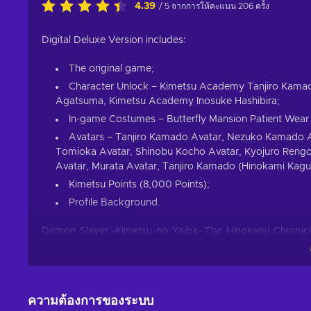
4.39
/ 5 จากการให้คะแนน 206 ครั้ง
Digital Deluxe Version includes:
The original game;
Character Unlock – Kimetsu Academy Tanjiro Kam
Agatsuma, Kimetsu Academy Inosuke Hashibira;
In-game Costumes – Butterfly Mansion Patient Wear 
Avatars – Tanjiro Kamado Avatar, Nezuko Kamado Av
Tomioka Avatar, Shinobu Kocho Avatar, Kyojuro Rengo
Avatar, Murata Avatar, Tanjiro Kamado (Hinokami Kagu
Kimetsu Points (8,000 Points);
Profile Background.
Demon Slayer -Kimetsu no Yaiba- The Hinokami Chronicle
anime and manga of the same name. One solemn winter’s d
slaughtered by a demon, save for his sister Nezuko, wh
promising a swift death to Nezuko but our protagonist man
thus begins the long journey for answers in the Demon Sl
ความต้องการของระบบ