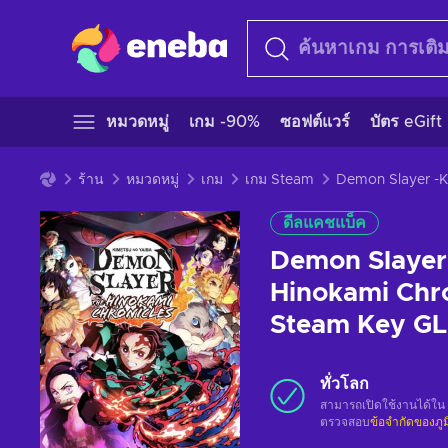
หมวดหมู่
เกม -90%
ซอฟต์แวร์
บัตร eGift
ร้าน
หมวดหมู่
เกม
เกม Steam
ดีลแคชแบ็ค
Demon Slayer 
Hinokami Chro
Steam Key G
ทั่วโลก
สามารถเปิดใช้งานได้ใน
ตรวจสอบ
ข้อจำกัดของภู