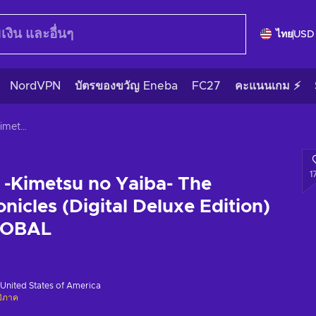
ไทย
USD
NordVPN
บัตรของขวัญ Eneba
FC27
คะแนนเกม ⚡
Demon Slayer -Kimetsu no Yaiba- The Hinokami Chronicles (Digital Deluxe Edition) Steam Key GLOBAL
1
-Kimetsu no Yaiba- The
nicles (Digital Deluxe Edition)
LOBAL
United States of America
มิภาค