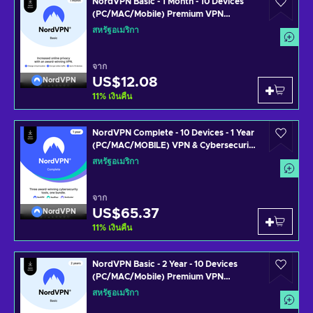
NordVPN Basic - 1 Month - 10 Devices
(PC/MAC/Mobile) Premium VPN
Software Subscription Key UNITED
สหรัฐอเมริกา
STATES
จาก
US$12.08
NordVPN
11
%
เงินคืน
NordVPN Complete - 10 Devices - 1 Year
(PC/MAC/MOBILE) VPN & Cybersecurity
Software Subscription Key UNITED
สหรัฐอเมริกา
STATES
จาก
US$65.37
NordVPN
11
%
เงินคืน
NordVPN Basic - 2 Year - 10 Devices
(PC/MAC/Mobile) Premium VPN
Software Subscription Key UNITED
สหรัฐอเมริกา
STATES