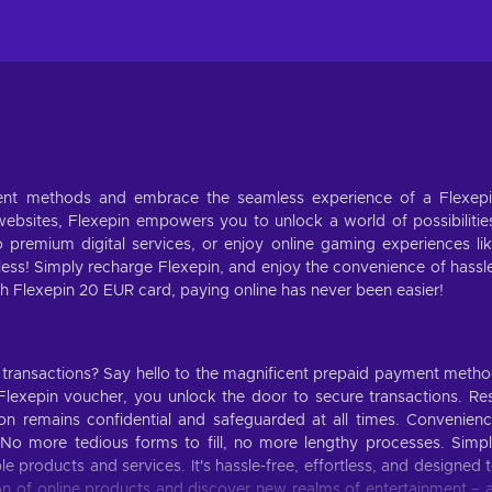
ment methods and embrace the seamless experience of a Flexep
bsites, Flexepin empowers you to unlock a world of possibilitie
o premium digital services, or enjoy online gaming experiences li
ess! Simply recharge Flexepin, and enjoy the convenience of hassl
h Flexepin 20 EUR card, paying online has never been easier!
 transactions? Say hello to the magnificent prepaid payment meth
lexepin voucher, you unlock the door to secure transactions. Re
ion remains confidential and safeguarded at all times. Convenien
o more tedious forms to fill, no more lengthy processes. Simp
 products and services. It's hassle-free, effortless, and designed 
tion of online products and discover new realms of entertainment – a