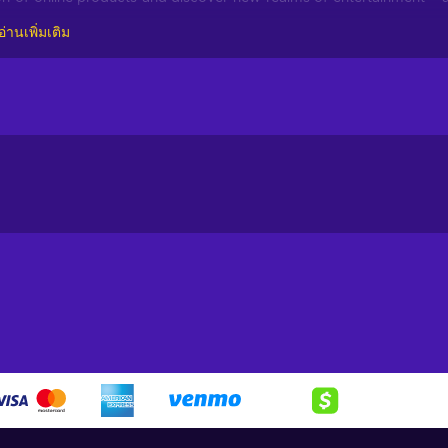
อ่านเพิ่มเติม
dless opportunities. With this powerful payment method, you c
 your desires with ease. Here's a glimpse of what you can do when y
rce and indulge in a shopping spree like no other. Whether you're
 exquisite home decor, Flexepin has you covered. With countless
wse, select, and purchase to your heart's content;
e gaming world and unlock premium game subscriptions, in-game
ts, conquer virtual realms, and elevate your gaming experience to
siast, movie buff, or avid reader, with Flexepin, you can access a
orite songs, binge-watch the latest blockbusters, or dive into
es as paying bills becomes effortless and stress-free. From
lexepin allows you to settle your obligations conveniently with just a