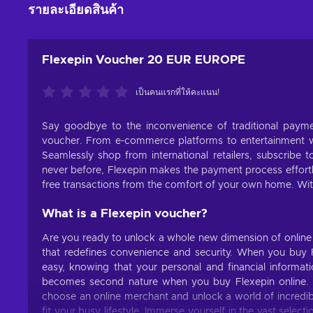
รายละเอียดสินค้า
Flexepin Voucher 20 EUR EUROPE
เป็นคนแรกที่ให้คะแนน!
Say goodbye to the inconvenience of traditional pay
voucher. From e-commerce platforms to entertainment we
Seamlessly shop from international retailers, subscribe t
never before, Flexepin makes the payment process effortl
free transactions from the comfort of your own home. Wit
What is a Flexepin voucher?
Are you ready to unlock a whole new dimension of online
that redefines convenience and security. When you buy F
easy, knowing that your personal and financial informat
becomes second nature when you buy Flexepin online. N
choose an online merchant and unlock a world of incredible
fit your busy lifestyle. Immerse yourself in the vast selec