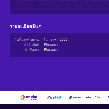
with a Flexepin 20 EUR gift card!
What can I use the Flexepin voucher for?
Recharge Flexepin and open the doors to a world of en
รายละเอียดอื่น ๆ
indulge in a wide array of online experiences and fulfill
buy Flexpin:
วันที่วางจำหน่าย
1 มกราคม 2553
Online Shopping.
Explore the vast realm of e-comme
สำนักพิมพ์
Flexepin
searching for trendy fashion, cutting-edge gadgets, or
นักพัฒนา
Flexepin
online merchants accepting Flexepin cards, you can bro
Gaming.
Immerse yourself in the captivating onlin
currency, and exclusive content. Embrace thrilling ques
new heights;
Digital Entertainment.
Whether you're a music enthu
treasure trove of digital entertainment. Stream your fav
captivating e-books;
Utility Bill Payments.
Streamline your monthly routin
electricity and internet bills to mobile phone top-ups, F
few clicks;