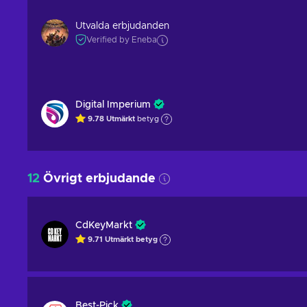
Utvalda erbjudanden
Verified by Eneba
Digital Imperium
9.78
Utmärkt
betyg
12
Övrigt erbjudande
CdKeyMarkt
9.71
Utmärkt betyg
Best-Pick