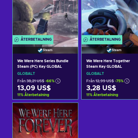
ÅTERBETALNING
ÅTERBETALNING
Steam
Steam
We Were Here Series Bundle
We Were Here Together
Steam (PC) Key GLOBAL
Steam Key GLOBAL
GLOBALT
GLOBALT
Från
38,21 US$
-66%
Från
12,99 US$
-75%
13,09 US$
3,28 US$
11
%
Återbetalning
11
%
Återbetalning
Lägg till i varukorgen
Lägg till i varukorge
View offers
View offers