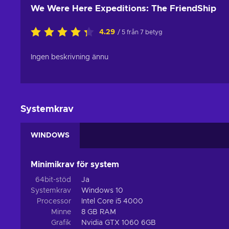
We Were Here Expeditions: The FriendShip
4.29
/ 5 från 7 betyg
Ingen beskrivning ännu
Systemkrav
WINDOWS
Minimikrav för system
64bit-stöd
Ja
Systemkrav
Windows 10
Processor
Intel Core i5 4000
Minne
8 GB RAM
Grafik
Nvidia GTX 1060 6GB