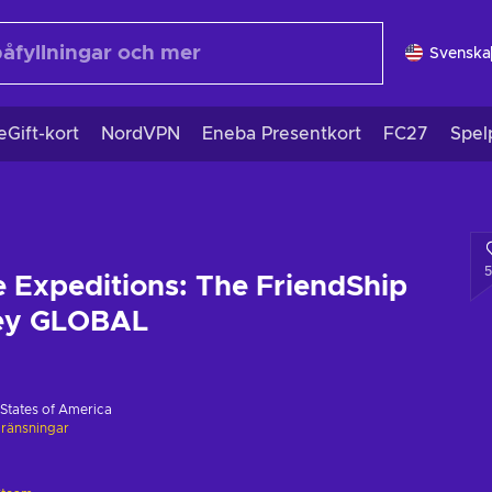
Svenska
eGift-kort
NordVPN
Eneba Presentkort
FC27
Spel
 Expeditions: The FriendShip
Key GLOBAL
 States of America
ränsningar