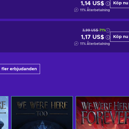
1,14 US$
Köp nu
11
%
Återbetalning
3,99 US$
-71%
1,17 US$
Köp nu
11
%
Återbetalning
 fler erbjudanden