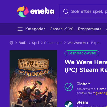
Kategorier
Games -90%
Programvara
Butik
Spel
Steam-spel
We Were Here Expeditions: The FriendShip (PC) Steam Key GLOBAL
Cashback-avtal
We Were Here
(PC) Steam 
Globalt
Kan aktiveras i
United
Kontrollera
regionbeg
Steam