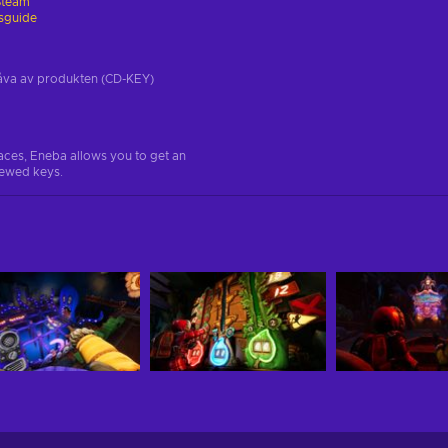
Steam
gsguide
tgåva av produkten (CD-KEY)
aces, Eneba allows you to get an
iewed keys.