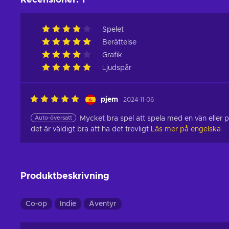
Recensioner
:
1
Spelet
Berättelse
Grafik
Ljudspår
pjem
2024-11-06
Auto-översatt
Mycket bra spel att spela med en vän eller pa
det är väldigt bra att ha det trevligt
Läs mer på engelska
Produktbeskrivning
Co-op
Indie
Äventyr