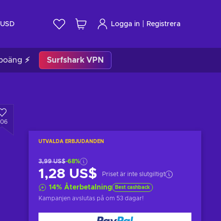
|
USD
Logga in
Registrera
poäng ⚡
Surfshark VPN
506
UTVALDA ERBJUDANDEN
3,99 US$
-68%
1,28 US$
Priset är inte slutgiltigt
14
%
Återbetalning
Best cashback
Kampanjen avslutas på
om 53 dagar
!