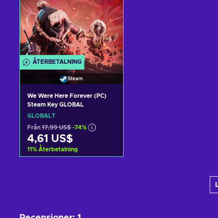
ÅTERBETALNING
Steam
We Were Here Forever (PC)
Steam Key GLOBAL
GLOBALT
Från
17,99 US$
-74%
4,61 US$
11
%
Återbetalning
Lägg till i varukorgen
View offers