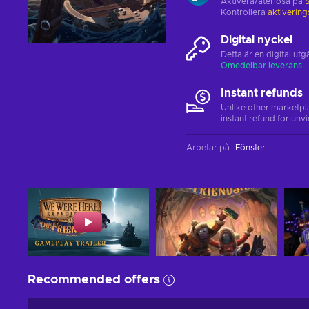
Aktivera/återlösa på
Kontrollera
aktiverin
Digital nyckel
Detta är en digital u
Omedelbar leverans
Instant refunds
Unlike other marketpl
instant refund for unv
Arbetar på
:
Fönster
Recommended offers