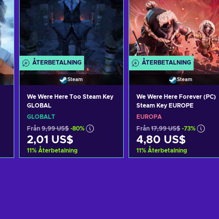
ÅTERBETALNING
ÅTERBETALNING
Steam
Steam
We Were Here Too Steam Key
We Were Here Forever (PC)
GLOBAL
Steam Key EUROPE
GLOBALT
EUROPA
Från
9,99 US$
-80%
Från
17,99 US$
-73%
2,01 US$
4,80 US$
11
%
Återbetalning
11
%
Återbetalning
n
Lägg till i varukorgen
Lägg till i varukorgen
View offers
View offers