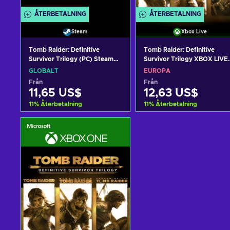
ÅTERBETALNING
ÅTERBETALNING
Steam
Xbox Live
Tomb Raider: Definitive
Tomb Raider: Definitive
Survivor Trilogy (PC) Steam
Survivor Trilogy XBOX LIVE
Key GLOBAL
Key EUROPE
GLOBALT
EUROPA
Från
Från
11,65 US$
12,63 US$
11
%
Återbetalning
11
%
Återbetalning
Lägg till i varukorgen
Lägg till i varukorge
View offers
View offers