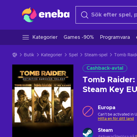
Kategorier
Games -90%
Programvara
Butik
Kategorier
Spel
Steam-spel
Cashback-avtal
Tomb Raider: 
Steam Key E
Europa
Can't be activated in 
Hitta en för ditt land
Steam
Aktivera/återlösa på