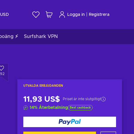
|
USD
Logga in
Registrera
poäng ⚡
Surfshark VPN
392
UTVALDA ERBJUDANDEN
11,93 US$
Priset är inte slutgiltigt
14
%
Återbetalning
Best cashback