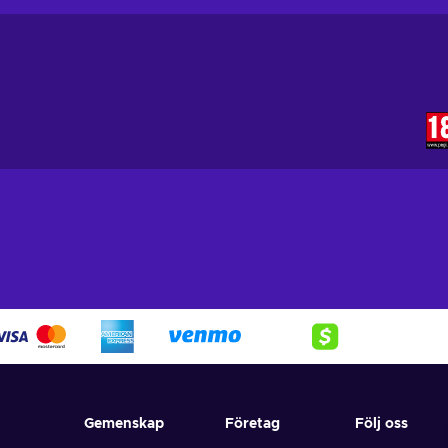
Gemenskap
Företag
Följ oss