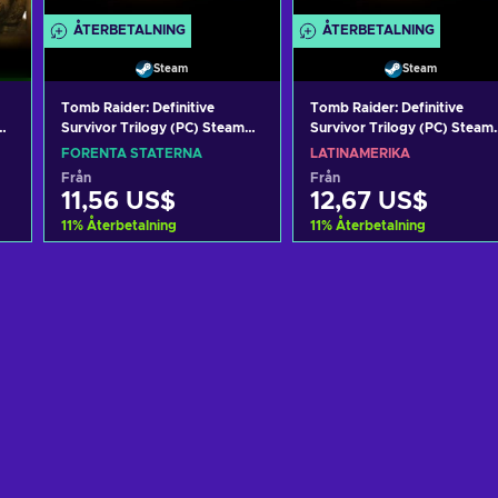
ÅTERBETALNING
ÅTERBETALNING
Steam
Steam
Tomb Raider: Definitive
Tomb Raider: Definitive
Survivor Trilogy (PC) Steam
Survivor Trilogy (PC) Steam
Key UNITED STATES
Key LATAM
FÖRENTA STATERNA
LATINAMERIKA
Från
Från
11,56 US$
12,67 US$
11
%
Återbetalning
11
%
Återbetalning
n
Lägg till i varukorgen
Lägg till i varukorgen
View offers
View offers