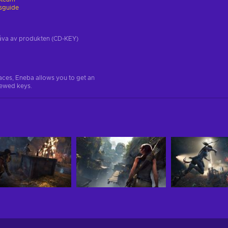
gsguide
tgåva av produkten (CD-KEY)
aces, Eneba allows you to get an
iewed keys.