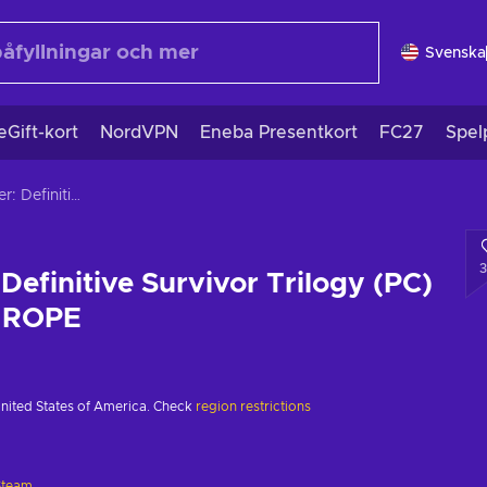
Svenska
eGift-kort
NordVPN
Eneba Presentkort
FC27
Spel
Tomb Raider: Definitive Survivor Trilogy (PC) Steam Key EUROPE
Definitive Survivor Trilogy (PC)
UROPE
United States of America. Check
region restrictions
Steam