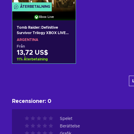
ÅTERBETALNING
Xbox Live
Tomb Raider: Definitive
Survivor Trilogy XBOX LIVE
Key ARGENTINA
ARGENTINA
Från
13,72 US$
11
%
Återbetalning
Lägg till i varukorgen
View offers
Recensioner
:
0
Spelet
Berättelse
Grafik