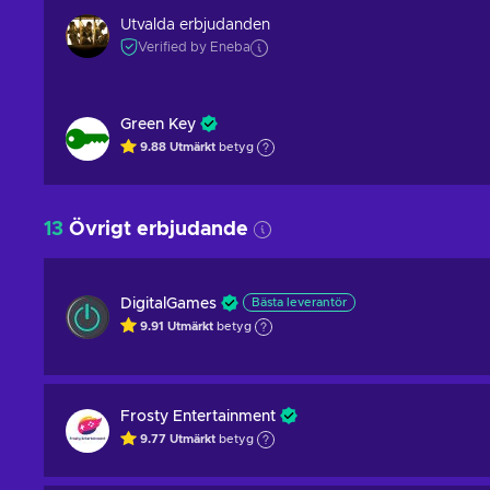
Utvalda erbjudanden
Verified by Eneba
Green Key
9.88
Utmärkt
betyg
13
Övrigt erbjudande
DigitalGames
Bästa leverantör
9.91
Utmärkt
betyg
Frosty Entertainment
9.77
Utmärkt
betyg