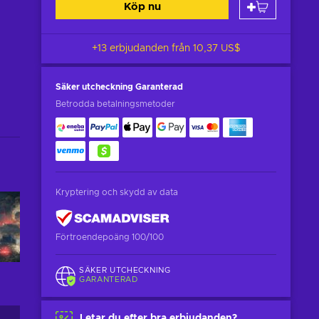
Köp nu
+13 erbjudanden från
10,37 US$
Säker utcheckning
Garanterad
Betrodda betalningsmetoder
Kryptering och skydd av data
Förtroendepoäng 100/100
SÄKER UTCHECKNING
GARANTERAD
Letar du efter bra erbjudanden?