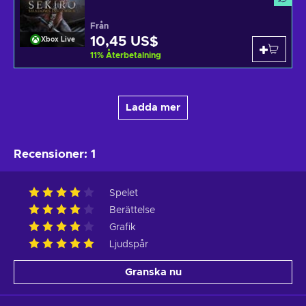
Från
10,45 US$
Xbox Live
11
%
Återbetalning
Ladda mer
Recensioner
:
1
Spelet
Berättelse
Grafik
Ljudspår
Granska nu