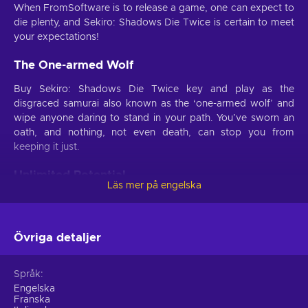
When FromSoftware is to release a game, one can expect to
die plenty, and Sekiro: Shadows Die Twice is certain to meet
your expectations!
The One-armed Wolf
Buy Sekiro: Shadows Die Twice key and play as the
disgraced samurai also known as the ‘one-armed wolf’ and
wipe anyone daring to stand in your path. You’ve sworn an
oath, and nothing, not even death, can stop you from
keeping it just.
Unlimited Potential
Läs mer på engelska
Samurai’s word is his greatest honor. Buy Sekiro: Shadows
Die Twice key and experience what happens once the
enemy captures the young noble-blood lord that you have
Övriga detaljer
sworn to protect with your life. You will face challenges that
go far beyond the boundaries of the mortal realm, but neither
your encounters nor you yourself know the true extents of
Språk
your power.
Engelska
Franska