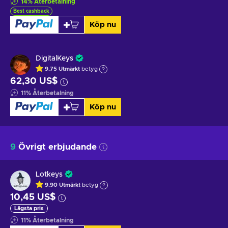
14
%
Återbetalning
Best cashback
Köp nu
DigitalKeys
9.75
Utmärkt
betyg
62,30 US$
11
%
Återbetalning
Köp nu
9
Övrigt erbjudande
Lotkeys
9.90
Utmärkt
betyg
10,45 US$
Lägsta pris
11
%
Återbetalning