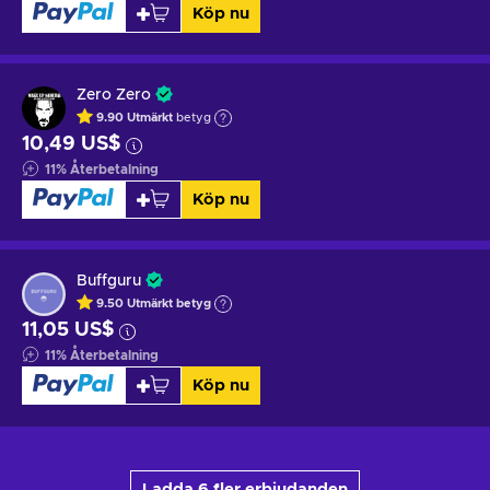
Köp nu
Zero Zero
9.90
Utmärkt
betyg
10,49 US$
11
%
Återbetalning
Köp nu
Buffguru
9.50
Utmärkt betyg
11,05 US$
11
%
Återbetalning
Köp nu
Ladda 6 fler erbjudanden