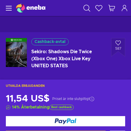
Cashback-avtal
587
Sekiro: Shadows Die Twice
(Xbox One) Xbox Live Key
UNITED STATES
UTVALDA ERBJUDANDEN
11,54 US$
Priset är inte slutgiltigt
14
%
Återbetalning
Best cashback