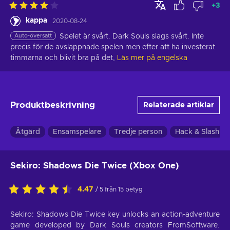
+
3
kappa
2020-08-24
Auto-översatt
Spelet är svårt. Dark Souls slags svårt. Inte 
precis för de avslappnade spelen men efter att ha investerat 
timmarna och blivit bra på det,
Läs mer på engelska
Produktbeskrivning
Relaterade artiklar
Åtgärd
Ensamspelare
Tredje person
Hack & Slash
Sekiro: Shadows Die Twice (Xbox One)
4.47
/ 5 från 15 betyg
Sekiro: Shadows Die Twice key unlocks an action-adventure
game developed by Dark Souls creators FromSoftware.