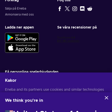
Företag
Följ oss
Sälja på Eneba
Annonsera med oss
Ladda ner appen
Se våra recensioner på
Få personliga spelerbjudanden
Kakor
Prenumerera
Eneba and its partners use cookies and similar technologies
Du kan när som helst avsluta din prenumeration. Besök
Sekretesspolicy
för mer information
to collect and analyze information about users of this
website. We use this information to enhance content,
We think you're in
advertising, and other services on the site. Your personal data
Svenska
USD
may also be used for ads personalization.