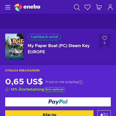
Cashback-avtal
9
My Paper Boat (PC) Steam Key
EUROPE
UTVALDA ERBJUDANDEN
0,65 US$
Priset är inte slutgiltigt
14
%
Återbetalning
Best cashback
Köp nu