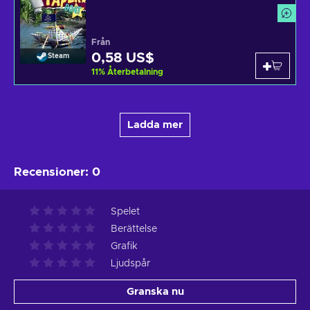
Från
0,58 US$
Steam
11
%
Återbetalning
Ladda mer
Recensioner
:
0
Spelet
Berättelse
Grafik
Ljudspår
Granska nu