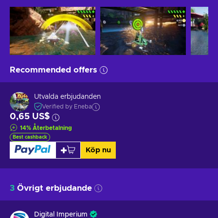
Recommended offers
Utvalda erbjudanden
Verified by Eneba
0,65 US$
14
%
Återbetalning
Best cashback
Köp nu
3
Övrigt erbjudande
Digital Imperium