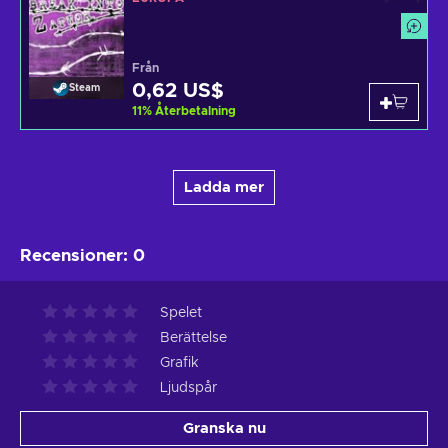
Från
0,62 US$
Steam
11
%
Återbetalning
Ladda mer
Recensioner
:
0
Spelet
Berättelse
Grafik
Ljudspår
Granska nu