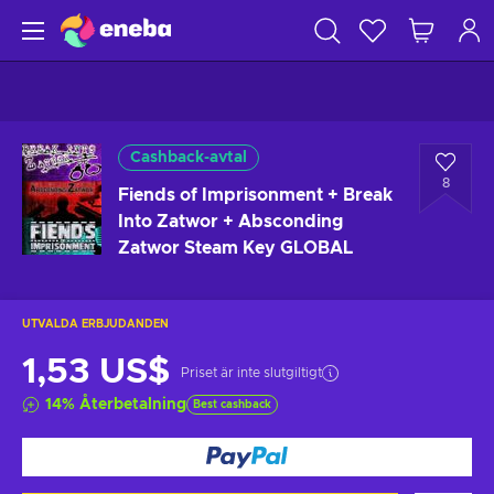
Cashback-avtal
8
Fiends of Imprisonment + Break
Into Zatwor + Absconding
Zatwor Steam Key GLOBAL
UTVALDA ERBJUDANDEN
1,53 US$
Priset är inte slutgiltigt
14
%
Återbetalning
Best cashback