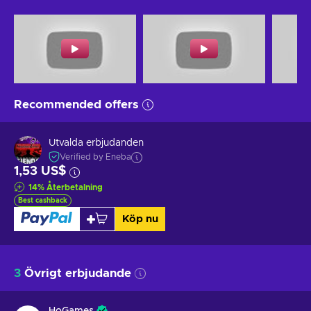
Recommended offers
Utvalda erbjudanden
Verified by Eneba
1,53 US$
14
%
Återbetalning
Best cashback
Köp nu
3
Övrigt erbjudande
HoGames