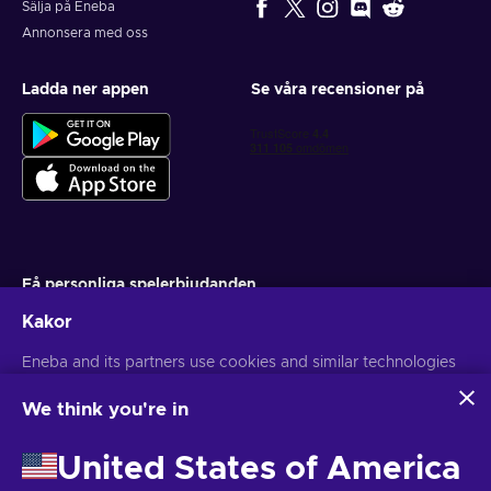
Sälja på Eneba
Annonsera med oss
Ladda ner appen
Se våra recensioner på
Få personliga spelerbjudanden
Kakor
Prenumerera
Eneba and its partners use cookies and similar technologies
Du kan när som helst avsluta din prenumeration. Besök
Sekretesspolicy
för mer information
to collect and analyze information about users of this
website. We use this information to enhance content,
We think you're in
advertising, and other services on the site. Your personal data
Svenska
USD
may also be used for ads personalization.
United States of America
By clicking 'Accept all', you consent to the use of these