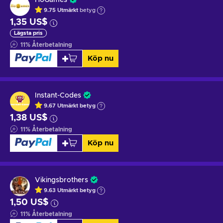
9.75
Utmärkt
betyg
1,35 US$
Lägsta pris
11
%
Återbetalning
Köp nu
Instant-Codes
9.67
Utmärkt betyg
1,38 US$
11
%
Återbetalning
Köp nu
Vikingsbrothers
9.63
Utmärkt betyg
1,50 US$
11
%
Återbetalning