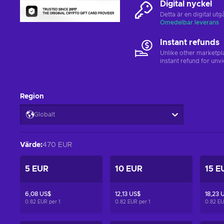
Digital nyckel
Detta är en digital u
Omedelbar leverans
Instant refunds
Unlike other marketpl
instant refund for unv
Region
Globalt
Värde
:
470 EUR
5 EUR
10 EUR
15 E
6,08 US$
12,13 US$
18,23 
0.82 EUR per
1
0.82 EUR per
1
0.82 E