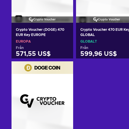
Crypto Voucher
Crypto Voucher
Crypto Voucher (DOGE) 470
Crypto Voucher 470 EUR Ke
EUR Key EUROPE
GLOBAL
EUROPA
GLOBALT
Från
Från
571,55 US$
599,96 US$
Lägg till i varukorgen
Lägg till i varukorge
View offers
View offers