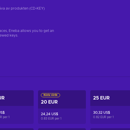
tgåva av produkten (CD-KEY)
aces, Eneba allows you to get an
iewed keys.
Bästa värde
UR
25 EUR
20 EUR
US$
30,32 US$
24,24 US$
UR per
1
0.82 EUR per
1
0.83 EUR per
1