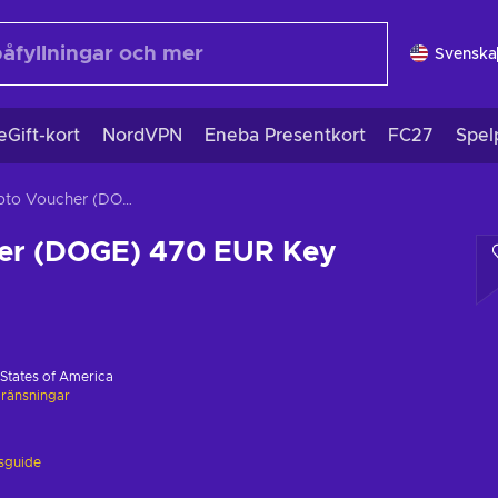
Svenska
eGift-kort
NordVPN
Eneba Presentkort
FC27
Spel
Crypto Voucher (DOGE) 470 EUR Key GLOBAL
er (DOGE) 470 EUR Key
 States of America
ränsningar
gsguide