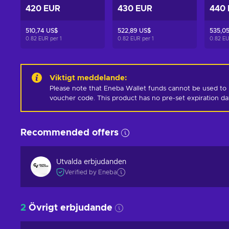
420 EUR
430 EUR
440
510,74 US$
522,89 US$
535,0
0.82 EUR per
1
0.82 EUR per
1
0.82 E
Viktigt meddelande
:
Please note that Eneba Wallet funds cannot be used to 
voucher code. This product has no pre-set expiration d
Recommended offers
Utvalda erbjudanden
Verified by Eneba
2
Övrigt erbjudande