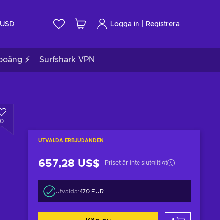
|
USD
Logga in
Registrera
poäng ⚡
Surfshark VPN
0
UTVALDA ERBJUDANDEN
657,28 US$
Priset är inte slutgiltigt
Utvalda:
470 EUR