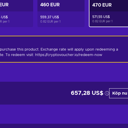
 EUR
460 EUR
470 EUR
571,55 US$
5 US$
559,37 US$
0.82 EUR per
1
UR per
1
0.82 EUR per
1
purchase this product. Exchange rate will apply upon redeeming a 
ate. To redeem visit: https://cryptovoucher.io/redeem-now
657,28 US$
Köp nu