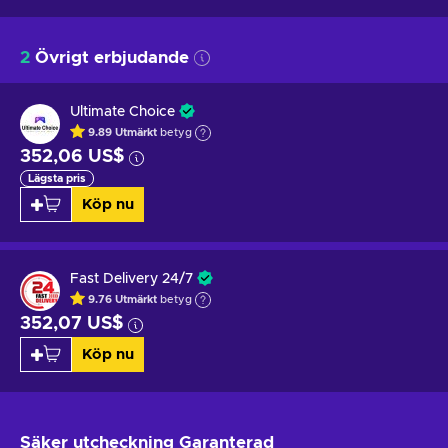
2
Övrigt erbjudande
Ultimate Choice
9.89
Utmärkt
betyg
352,06 US$
Lägsta pris
Köp nu
Fast Delivery 24/7
9.76
Utmärkt
betyg
352,07 US$
Köp nu
Säker utcheckning
Garanterad