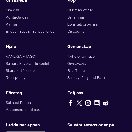
Om Eneba
Köp
Om oss
Hur man köper
Kontakta oss
Samlingar
Karriär
Lojalitetsprogram
Eneba Trust & Transparency
Discounts
Hjälp
Gemenskap
VANLIGA FRÅGOR
Nyheter om spel
Så här aktiverar du spelet
Giveaways
Skapa ett ärende
Bli affiliate
Returpolicy
Snakzy: Play and Earn
Företag
Följ oss
Sälja på Eneba
Annonsera med oss
Ladda ner appen
Se våra recensioner på