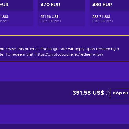
 EUR
470 EUR
480 EUR
9 US$
571,56 US$
583,71 US$
UR per
1
0.82 EUR per
1
0.82 EUR per
1
purchase this product. Exchange rate will apply upon redeeming a 
ate. To redeem visit: https://cryptovoucher.io/redeem-now
391,58 US$
Köp nu