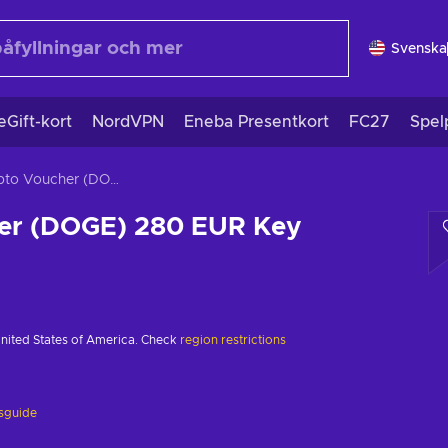
Svenska
eGift-kort
NordVPN
Eneba Presentkort
FC27
Spel
Crypto Voucher (DOGE) 280 EUR Key EUROPE
er (DOGE) 280 EUR Key
United States of America. Check
region restrictions
gsguide