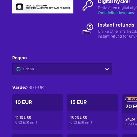
Digital nyckel
Detta är en digital u
Omedelbar leverans
Instant refunds
Unlike other marketpl
instant refund for unv
Region
Europa
Värde
:
280 EUR
Bästa 
10 EUR
15 EUR
20 
12,13 US$
18,23 US$
24,24
0.82 EUR per
1
0.82 EUR per
1
0.83 E