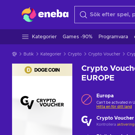
Kategorier
Games -90%
Programvara
Butik
Kategorier
Crypto
Crypto Voucher
Crypto Vouch
EUROPE
Europa
Can't be activated in 
Hitta en för ditt land
Crypto Voucher
Kontrollera
aktiverin