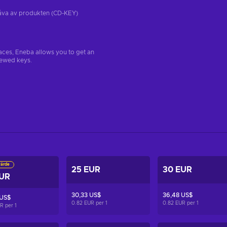
tgåva av produkten (CD-KEY)
aces, Eneba allows you to get an
iewed keys.
värde
25 EUR
30 EUR
EUR
30,33 US$
36,48 US$
 US$
0.82 EUR per
1
0.82 EUR per
1
UR per
1