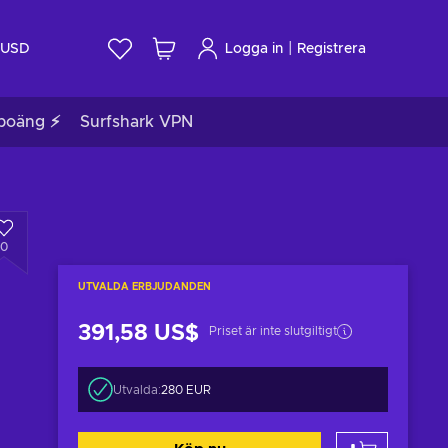
|
USD
Logga in
Registrera
poäng ⚡
Surfshark VPN
0
UTVALDA ERBJUDANDEN
391,58 US$
Priset är inte slutgiltigt
Utvalda:
280 EUR