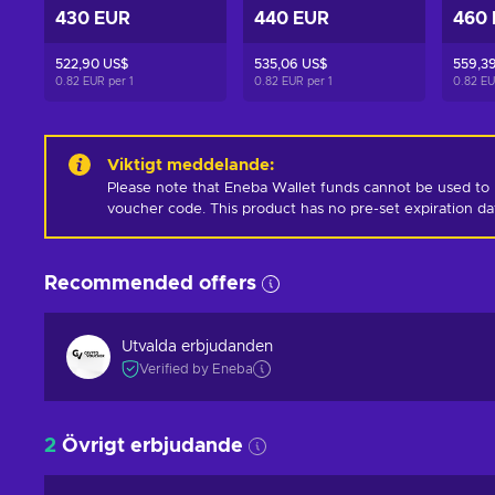
430 EUR
440 EUR
460
522,90 US$
535,06 US$
559,3
0.82 EUR per
1
0.82 EUR per
1
0.82 E
Viktigt meddelande
:
Please note that Eneba Wallet funds cannot be used to 
voucher code. This product has no pre-set expiration d
Recommended offers
Utvalda erbjudanden
Verified by Eneba
2
Övrigt erbjudande