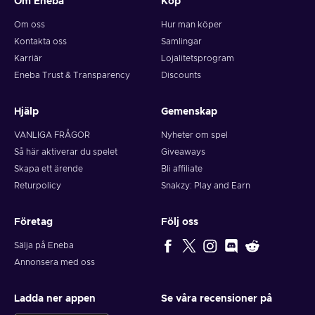
Om Eneba
Köp
Om oss
Hur man köper
Kontakta oss
Samlingar
Karriär
Lojalitetsprogram
Eneba Trust & Transparency
Discounts
Hjälp
Gemenskap
VANLIGA FRÅGOR
Nyheter om spel
Så här aktiverar du spelet
Giveaways
Skapa ett ärende
Bli affiliate
Returpolicy
Snakzy: Play and Earn
Företag
Följ oss
Sälja på Eneba
Annonsera med oss
Ladda ner appen
Se våra recensioner på