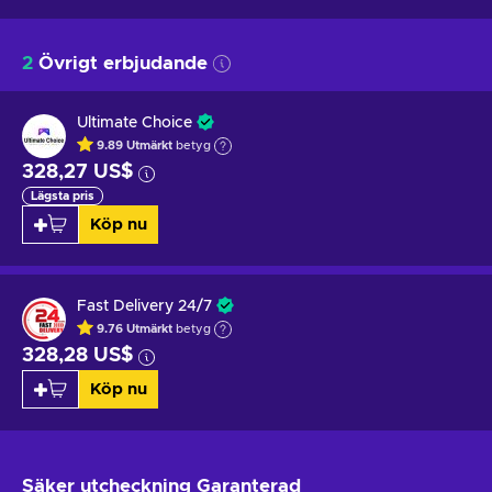
2
Övrigt erbjudande
Ultimate Choice
9.89
Utmärkt
betyg
328,27 US$
Lägsta pris
Köp nu
Fast Delivery 24/7
9.76
Utmärkt
betyg
328,28 US$
Köp nu
Säker utcheckning
Garanterad