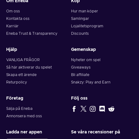
Om Eneba
Köp
Om oss
Hur man köper
Kontakta oss
Samlingar
Karriär
Lojalitetsprogram
Eneba Trust & Transparency
Discounts
Hjälp
Gemenskap
VANLIGA FRÅGOR
Nyheter om spel
Så här aktiverar du spelet
Giveaways
Skapa ett ärende
Bli affiliate
Returpolicy
Snakzy: Play and Earn
Företag
Följ oss
Sälja på Eneba
Annonsera med oss
Ladda ner appen
Se våra recensioner på