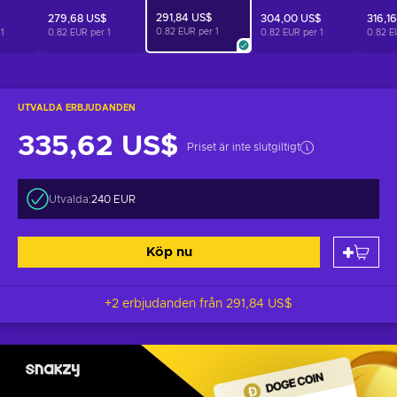
291,84 US$
279,68 US$
304,00 US$
316,1
0.82 EUR per
1
r
1
0.82 EUR per
1
0.82 EUR per
1
0.82 E
UTVALDA ERBJUDANDEN
335,62 US$
Priset är inte slutgiltigt
Utvalda:
240 EUR
Köp nu
+2 erbjudanden från
291,84 US$