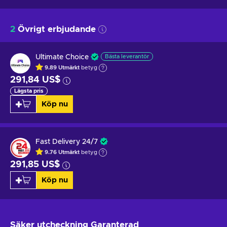
2
Övrigt erbjudande
Ultimate Choice
Bästa leverantör
9.89
Utmärkt
betyg
291,84 US$
Lägsta pris
Köp nu
Fast Delivery 24/7
9.76
Utmärkt
betyg
291,85 US$
Köp nu
Säker utcheckning
Garanterad