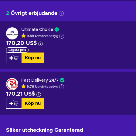
2
Övrigt erbjudande
Ultimate Choice
9.89
Utmärkt
betyg
170,20 US$
Lägsta pris
Köp nu
Fast Delivery 24/7
9.76
Utmärkt
betyg
170,21 US$
Köp nu
Säker utcheckning
Garanterad