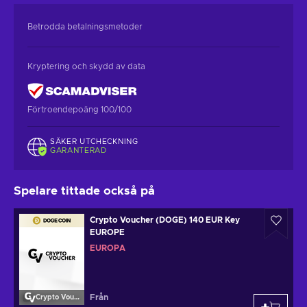
Betrodda betalningsmetoder
Kryptering och skydd av data
Förtroendepoäng 100/100
SÄKER UTCHECKNING
GARANTERAD
Spelare tittade också på
Crypto Voucher (DOGE) 140 EUR Key
EUROPE
EUROPA
Från
Crypto Voucher