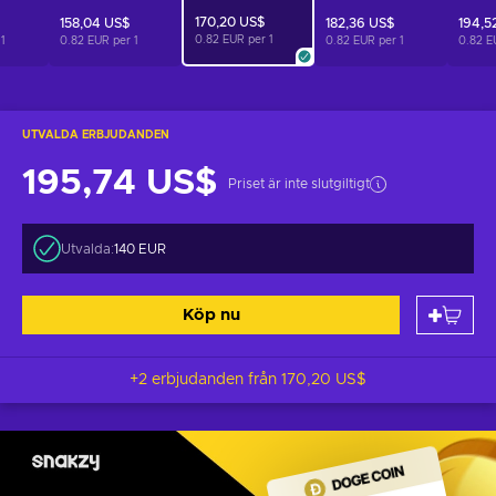
170,20 US$
158,04 US$
182,36 US$
194,5
0.82 EUR per
1
r
1
0.82 EUR per
1
0.82 EUR per
1
0.82 E
UTVALDA ERBJUDANDEN
195,74 US$
Priset är inte slutgiltigt
Utvalda:
140 EUR
Köp nu
+2 erbjudanden från
170,20 US$