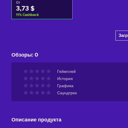
От
3,73 $
11
%
Cashback
Добавить в корзину
Заг
View offers
Обзоры
:
0
Геймплей
История
Графика
Саундтрек
Описание продукта