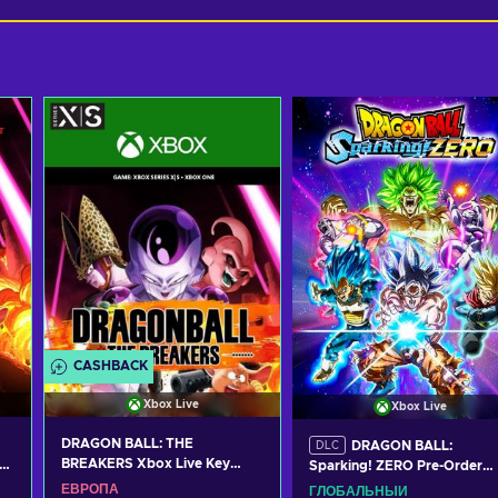
CASHBACK
Xbox Live
Xbox Live
DRAGON BALL: THE
DRAGON BALL:
DLC
BREAKERS Xbox Live Key
s
Sparking! ZERO Pre-Order
EUROPE
PE
Bonus (DLC) (Xbox Series X|
ЕВРОПА
ГЛОБАЛЬНЫЙ