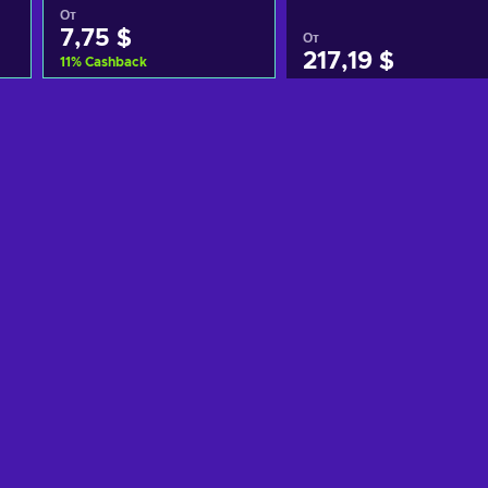
XBOX LIVE Key GLOBAL
От
7,75 $
От
217,19 $
11
%
Cashback
Добавить в корзину
Добавить в корзину
View offers
View offers