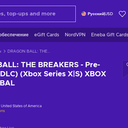
Русский
USD
обеспечение
eGift Cards
NordVPN
Eneba Gift Card
ы
DRAGON BALL: THE BREAKERS - Pre-Order Bonus (DLC) (Xbox Series X|S) XBOX LIVE Key GLOBAL
ALL: THE BREAKERS - Pre-
(DLC) (Xbox Series X|S) XBOX
OBAL
в
United States of America
ions