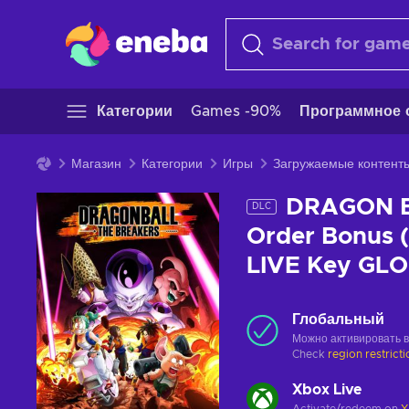
Категории
Games -90%
Программное 
Магазин
Категории
Игры
Загружаемые контент
DRAGON B
DLC
Order Bonus 
LIVE Key GL
Глобальный
Можно активировать 
Check
region restrict
Xbox Live