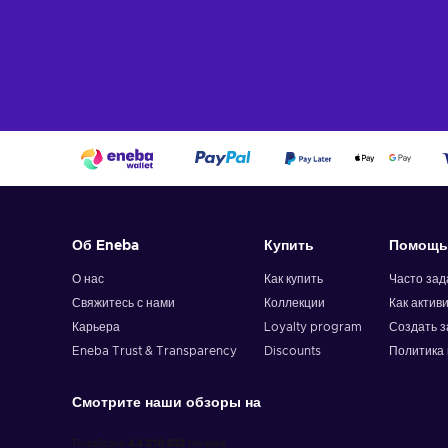
Об Eneba
Купить
Помощь
О нас
Как купить
Часто за
Свяжитесь с нами
Коллекции
Как актив
Карьера
Loyalty program
Создать з
Eneba Trust & Transparency
Discounts
Политика 
Смотрите наши обзоры на