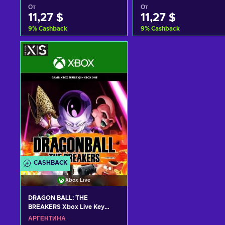
От
От
11,27 $
11,27 $
9
%
Cashback
9
%
Cashback
Добавить в корзину
Добавить в корзину
View offers
View offers
CASHBACK
Xbox Live
DRAGON BALL: THE
BREAKERS Xbox Live Key
ARGENTINA
АРГЕНТИНА