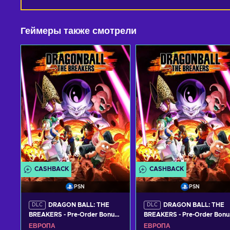
Геймеры также смотрели
CASHBACK
CASHBACK
PSN
PSN
DRAGON BALL: THE
DRAGON BALL: THE
DLC
DLC
BREAKERS - Pre-Order Bonus
BREAKERS - Pre-Order Bonu
(DLC) (PS5) PSN Key EUROPE
(DLC) (PS4) PSN Key EURO
ЕВРОПА
ЕВРОПА