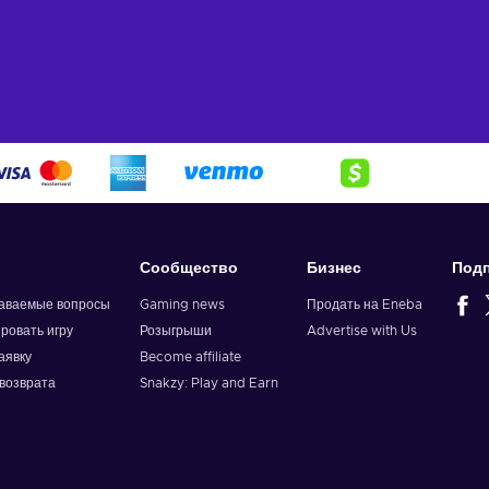
Сообщество
Бизнес
Подп
даваемые вопросы
Gaming news
Продать на Eneba
ировать игру
Розыгрыши
Advertise with Us
аявку
Become affiliate
возврата
Snakzy: Play and Earn