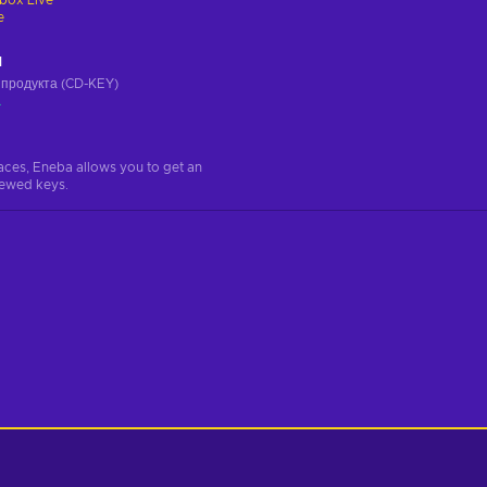
box Live
e
ч
 продукта (CD-KEY)
а
aces, Eneba allows you to get an
iewed keys.