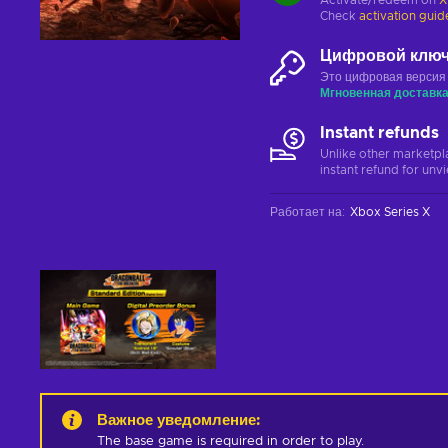
Activate/redeem on
X
Check
activation guid
Цифровой клю
Это цифровая версия
Мгновенная доставк
Instant refunds
Unlike other marketpl
instant refund for unv
Работает на
:
Xbox Series X
Важное уведомление
:
The base game is required in order to play.