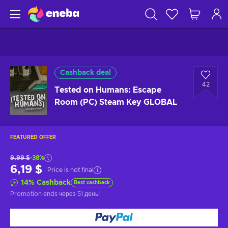
Cashback deal
42
Tested on Humans: Escape
Room (PC) Steam Key GLOBAL
FEATURED OFFER
9,99 $
-38%
6,19 $
Price is not final
14
%
Cashback
Best cashback
Promotion ends
через 51 день
!