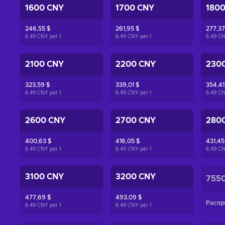
1600 CNY
1700 CNY
180
246,55 $
261,95 $
277,37
6.49 CNY per
1
6.49 CNY per
1
6.49 C
2100 CNY
2200 CNY
230
323,59 $
339,01 $
354,41
6.49 CNY per
1
6.49 CNY per
1
6.49 C
2600 CNY
2700 CNY
280
400,63 $
416,05 $
431,45
6.49 CNY per
1
6.49 CNY per
1
6.49 C
3100 CNY
3200 CNY
755
477,69 $
493,09 $
Распр
6.49 CNY per
1
6.49 CNY per
1