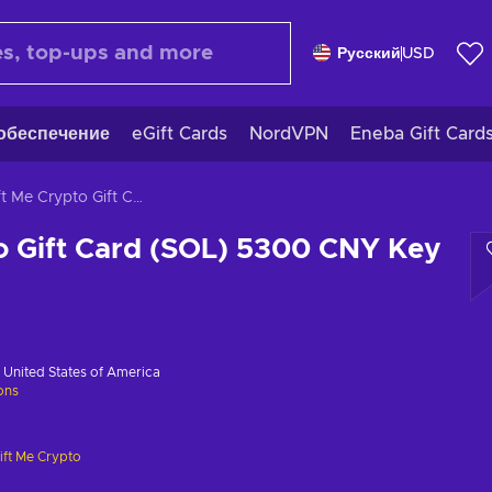
Русский
USD
обеспечение
eGift Cards
NordVPN
Eneba Gift Card
Gift Me Crypto Gift Card (SOL) 5300 CNY Key GLOBAL
o Gift Card (SOL) 5300 CNY Key
в
United States of America
ions
ift Me Crypto