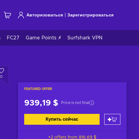
|
Авторизоваться
Зарегистрироваться
s
FC27
Game Points ⚡
Surfshark VPN
0
FEATURED OFFER
939,19 $
Price is not final
Купить сейчас
+2 offers from
816,69 $