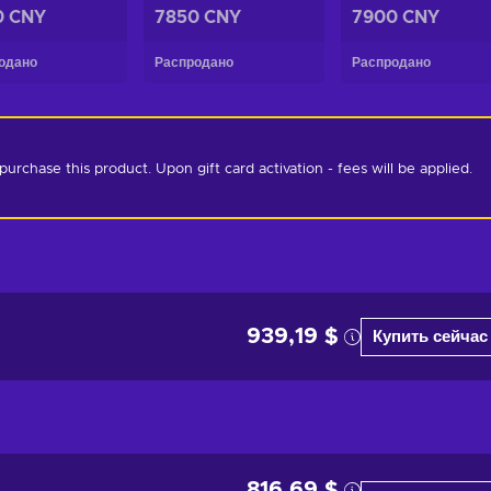
0 CNY
7850 CNY
7900 CNY
одано
Распродано
Распродано
chase this product. Upon gift card activation - fees will be applied. 
939,19 $
Купить сейчас
816,69 $