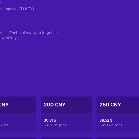
ч
 продукта (CD-KEY)
а
aces, Eneba allows you to get an
iewed keys.
CNY
200 CNY
250 CNY
$
30,81 $
38,52 $
NY per
1
6.49 CNY per
1
6.49 CNY per
1