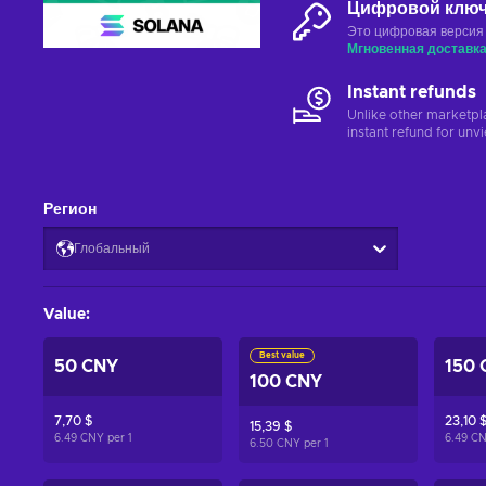
Цифровой клю
Это цифровая версия
Мгновенная доставк
Instant refunds
Unlike other marketpl
instant refund for unv
Регион
Глобальный
Value
:
Best value
50 CNY
150 
100 CNY
7,70 $
23,10 
15,39 $
6.49 CNY per
1
6.49 C
6.50 CNY per
1